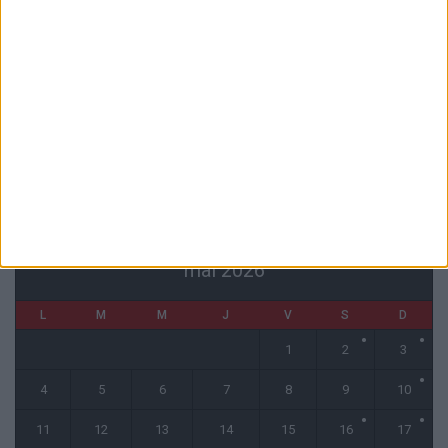
Officiel : Cabral prolonge jusqu’en 2031
5 août 2026
L’agent de Golovin confirme des négociations avec d’autres clubs
4 août 2026
« Une ode à l’été monégasque » : le troisième maillot dévoilé
4 août 2026
CALENDRIER
mai 2026
L
M
M
J
V
S
D
1
2
3
4
5
6
7
8
9
10
11
12
13
14
15
16
17