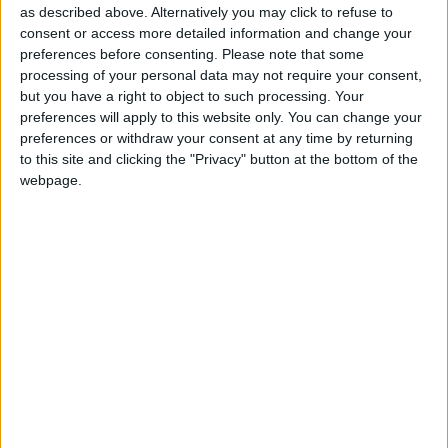
as described above. Alternatively you may click to refuse to
consent or access more detailed information and change your
preferences before consenting.
Please note that some
processing of your personal data may not require your consent,
but you have a right to object to such processing. Your
C’est la fin de l’aventure pour Sébastien Pocognoli. Alors que
preferences will apply to this website only. You can change your
l’information du licenciement de l’entraîneur belge était
preferences or withdraw your consent at any time by returning
connue depuis le milieu de la semaine dernière, l’AS Monaco a
to this site and clicking the "Privacy" button at the bottom of the
officialisé l’information, lundi. Le départ de l’ancien technicien
webpage.
de l’Union Saint-Gilloise s’accompagne de ceux de ses
adjoints, Kevin Mirallas et Artur Kopyt. «
Le club souhaite
remercier Sébastien Pocognoli et son staff pour leur
engagement total avec l’AS Monaco, et leur souhaite le
meilleur pour la suite
», a indiqué l’ASM dans son
communiqué.
Pocognoli, arrivé en octobre, affiche un bilan peu reluisant de
son court passage sur le Rocher. Sous sa direction, le club de
e
la Principauté a terminé 7
de Ligue 1, et a vu ses parcours en
Ligue des champions et en Coupe de France s’arrêter