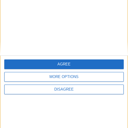
Laisser un commentaire
Votre adresse e-mail ne sera pas publiée.
Les champs
obligatoires sont indiqués avec
*
Commentaire
*
AGREE
MORE OPTIONS
DISAGREE
Nom
*
E-mail
*