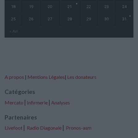
18
19
20
21
22
23
24
25
26
27
28
29
30
31
« Avr
A propos
|
Mentions Légales
|
Les donateurs
Catégories
Mercato
⎢
Infirmerie
⎢
Analyses
Partenaires
Livefoot
⎢
Radio Diagonale
⎢
Pronos-asm