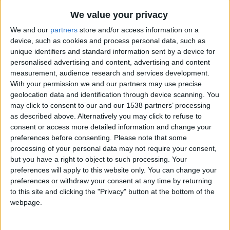
message à l’attention de leur désormais ex-entraîneur. Denis
We value your privacy
Zakaria, Maghnes Akliouche, Paul Pogba ou encore Jordan
We and our
partners
store and/or access information on a
Teze ont pris le temps de saluer et remercier le natif de
device, such as cookies and process personal data, such as
Seraing pour ces derniers mois passés sous sa direction.
unique identifiers and standard information sent by a device for
personalised advertising and content, advertising and content
«
Coach, merci pour ces derniers mois. Merci pour ta
measurement, audience research and services development.
With your permission we and our partners may use precise
confiance et tous les conseils que tu m’as apportés
, a écrit le
geolocation data and identification through device scanning. You
capitaine de l’ASM.
J’ai beaucoup appris tes côtés. Je te
may click to consent to our and our 1538 partners’ processing
souhaite beaucoup de succès et de bonheur pour la suite.
»
as described above. Alternatively you may click to refuse to
«
Merci pour ces 6 mois à vos côtés et cette volonté de
consent or access more detailed information and change your
toujours tirer le meilleur de chacun de nous. Tout le meilleur
preferences before consenting.
Please note that some
pour la suite
», a quant à lui rédigé Akliouche.
processing of your personal data may not require your consent,
but you have a right to object to such processing. Your
preferences will apply to this website only. You can change your
preferences or withdraw your consent at any time by returning
to this site and clicking the "Privacy" button at the bottom of the
webpage.