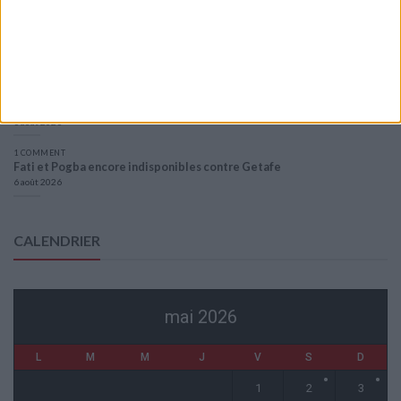
Entre Khetagov et Arnaiz, la cellule de performance toujours divisée
?
6 août 2026
Akliouche va passer sa visite médicale avec le PSG
6 août 2026
La plainte sur le partenariat avec la R.D. Congo classée sans suite
6 août 2026
1 COMMENT
Fati et Pogba encore indisponibles contre Getafe
6 août 2026
CALENDRIER
mai 2026
L
M
M
J
V
S
D
1
2
3