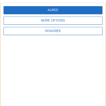
AGREE
MORE OPTIONS
DISAGREE
Catégorie :
Brèves
Tags :
AS Monaco
,
Denis Zakaria
,
Jordan Teze
,
Maghnes
Akliouche
,
Pape Cabral
,
Paul Pogba
,
Samuel Nibombé
,
Sébastien Pocognoli
.