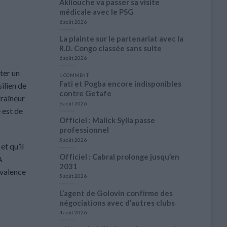
Akliouche va passer sa visite
médicale avec le PSG
6 août 2026
La plainte sur le partenariat avec la
R.D. Congo classée sans suite
6 août 2026
ter un
1 COMMENT
Fati et Pogba encore indisponibles
ilien de
contre Getafe
traîneur
6 août 2026
 est de
Officiel : Malick Sylla passe
professionnel
5 août 2026
et qu’il
Officiel : Cabral prolonge jusqu’en
A
2031
valence
5 août 2026
L’agent de Golovin confirme des
négociations avec d’autres clubs
4 août 2026