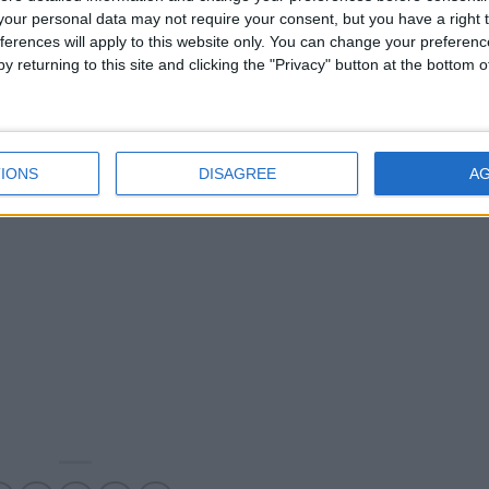
y Sport Allemagne
, Florian Plettenberg, les dirigeants allemands a
our personal data may not require your consent, but you have a right t
ferences will apply to this website only. You can change your preferen
mais le dossier n’a visiblement pas semblé prioritaire aux yeux de
y returning to this site and clicking the "Privacy" button at the bottom
. En agissant vite, Monaco aura plus de temps pour tenter à son tou
n août.
IONS
DISAGREE
A