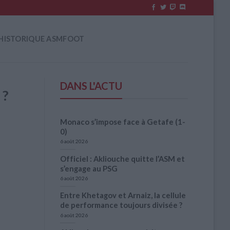
HISTORIQUE ASMFOOT
DANS L'ACTU
 ?
Monaco s’impose face à Getafe (1-
0)
6 août 2026
Officiel : Akliouche quitte l’ASM et
s’engage au PSG
6 août 2026
Entre Khetagov et Arnaiz, la cellule
de performance toujours divisée ?
6 août 2026