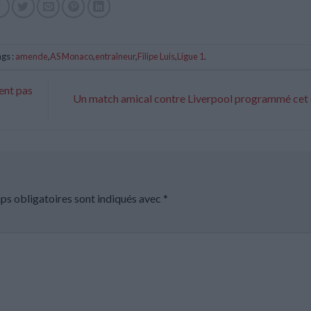
gs :
amende
,
AS Monaco
,
entraîneur
,
Filipe Luis
,
Ligue 1
.
ent pas
Un match amical contre Liverpool programmé cet
ps obligatoires sont indiqués avec
*