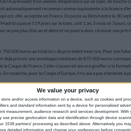
UEFA prévoient trois années d’expérience sur un banc de touche
s soit automatiquement reconnue comme équivalente à la licence d’e
i est, elle, acceptée en France. En poste au Brésil entre le 30 se
 Madrid a passé 519 jours sur le banc, soit 1 an, 5 mois et 3 jours, c
pour un peu plus d’un an et demi et ne pourra donc recevoir son préc
 750 000 euros au total lors du précédent exercice. Pour son futur
es et déjà prévoir une enveloppe minimum de 875 000 euros corresp
 la Coupe de France. Celle-ci pourrait encore gonfler si la format
n. En revanche, pour la Coupe d’Europe, il n’y aura pas d’amende à pr
lement. Le club de la Principauté cherche actuellement un remplaç
We value your privacy
 en tant qu’adjoint. Si celui-ci disposait d’un diplôme reconnu en L1
store and/or access information on a device, such as cookies and pro
ter l’amende. Les dirigeants monégasques avaient tenté cette manœuv
ifiers and standard information sent by a device for personalised adver
 elle n’avait rien donné puisque Perrinelle était lui aussi en forma
tent measurement, audience research and services development.
With 
 d’entraîneur principal.
 use precise geolocation data and identification through device scanni
ur 1538 partners’ processing as described above. Alternatively you may 
 mais la direction du club rouge et blanc aurait tort de ne pas la te
ore detailed information and change your preferences before consenti