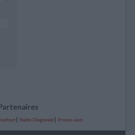
Partenaires
ivefoot
⎢
Radio Diagonale
⎢
Pronos-asm