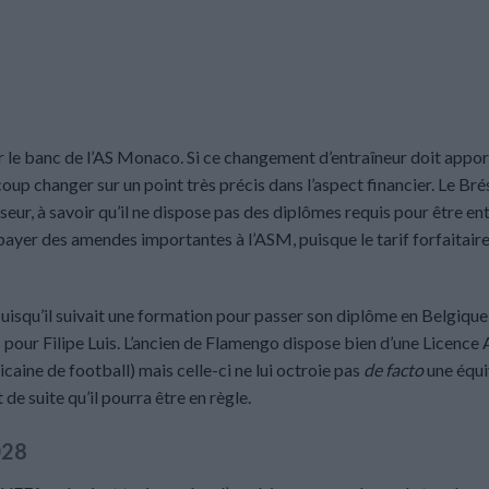
sur le banc de l’AS Monaco. Si ce changement d’entraîneur doit appor
oup changer sur un point très précis dans l’aspect financier. Le Brés
ur, à savoir qu’il ne dispose pas des diplômes requis pour être en
 payer des amendes importantes à l’ASM, puisque le tarif forfaitaire
 puisqu’il suivait une formation pour passer son diplôme en Belgique 
cas pour Filipe Luis. L’ancien de Flamengo dispose bien d’une Licence 
ne de football) mais celle-ci ne lui octroie pas
de facto
une équi
de suite qu’il pourra être en règle.
028