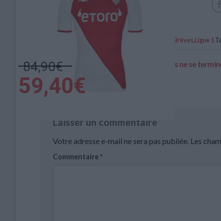
Catégorie :
Brèves
,
Ligue 1
Ta
Pocognoli : « Toutes les expériences ne se termin
comme on l’espérait »
Laisser un commentaire
Votre adresse e-mail ne sera pas publiée.
Les cham
Commentaire
*