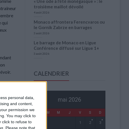
 comme
« Une ode à l’été monégasque » : le
troisième maillot dévoilé
ntraîneur
4 août 2026
ptembre
Monaco affrontera Ferencvaros ou
e qui
le Gornik Zabrze en barrages
ieux
3 août 2026
Le barrage de Monaco en Ligue
Conférence diffusé sur Ligue 1+
3 août 2026
ondant
ion
évoir.
CALENDRIER
ant à
, comme
cess personal data,
mai 2026
re à
tising and content,
tion
your permission we
L
M
M
J
V
S
D
ng. You may click to
click to refuse to
1
2
3
nter, à
ng.
Please note that