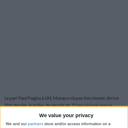
Le pari Paul Pogba à l’AS Monaco n’a pas fonctionné. Arrivé
l’été dernier, le milieu de terrain de 33 ans n’a joué que six
rencontres cette saison et n’a connu qu’une seule
We value your privacy
titularisation, contre Metz. Celle-ci aurait d’ailleurs été
We and our
partners
store and/or access information on a
imposée à Sébastien Pocognoli par Dmitry Rybolovlev, à en