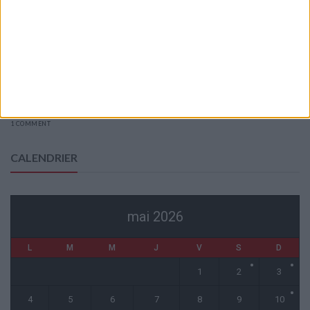
Entre Khetagov et Arnaiz, la cellule de performance toujours divisée
?
6 août 2026
Akliouche va passer sa visite médicale avec le PSG
6 août 2026
La plainte sur le partenariat avec la R.D. Congo classée sans suite
6 août 2026
1 COMMENT
CALENDRIER
mai 2026
L
M
M
J
V
S
D
1
2
3
4
5
6
7
8
9
10