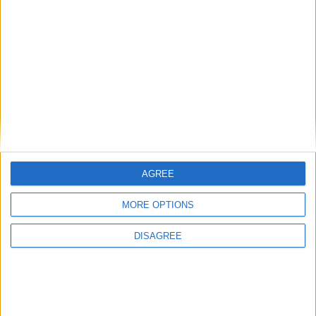
AGREE
MORE OPTIONS
DISAGREE
Catégorie :
Brèves
Tags :
AS Monaco
,
Damien Perrinelle
,
Paul Pogba
.
Le spécialiste des coups de
Le partenariat avec APM