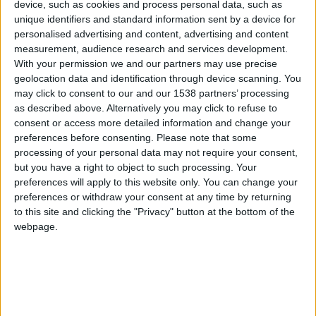
device, such as cookies and process personal data, such as
croire
Nice-Matin
, car le niveau de forme affiché par le
unique identifiers and standard information sent by a device for
Champion du monde 2018 était plus inquiétant qu’autre
personalised advertising and content, advertising and content
chose. De passage dans l’After Foot sur RMC, le désormais
measurement, audience research and services development.
With your permission we and our partners may use precise
ex-adjoint de l’ASM Damien Perrinelle a tout de même
geolocation data and identification through device scanning. You
partagé une note d’optimisme concernant Pogba : «
Il va avoir
may click to consent to our and our 1538 partners’ processing
une prépa complète, des entraînements qui vont s’enchaîner
as described above. Alternatively you may click to refuse to
et ça va revenir petit à petit
», a-t-il voulu rassurer.
consent or access more detailed information and change your
preferences before consenting.
Please note that some
Pour celui qui veut désormais se lancer comme entraîneur
processing of your personal data may not require your consent,
but you have a right to object to such processing. Your
principal, la saison prochaine pourrait permettre de revoir un
preferences will apply to this website only. You can change your
Pogba en capacité d’enchaîner, à condition qu’il soit toujours
preferences or withdraw your consent at any time by returning
Monégasque. Le joueur avait en tout cas donné rendez-vous à
to this site and clicking the "Privacy" button at the bottom of the
la saison suivante avant de partir en vacances : «
Derrière, ce
webpage.
qui va l’aider maintenant, c’est qu’il trouve une régularité
aussi bien dans l’entraînement que dans les matches. Thiago
Scuro a dit que c’était un pari et il n’est pas perdu parce qu’il
est en cours, il est sur deux saisons. On va voir ce qu’il va se
passer.
»