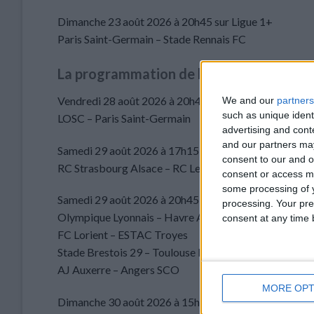
Dimanche 23 août 2026 à 20h45 sur Ligue 1+
Paris Saint-Germain – Stade Rennais FC
La programmation de la J2
Vendredi 28 août 2026 à 20h45 sur Ligue 1+
We and our
partners
such as unique ident
LOSC – Paris Saint-Germain
advertising and con
and our partners may
Samedi 29 août 2026 à 17h15 sur Ligue 1+
consent to our and o
RC Strasbourg Alsace – RC Lens
consent or access m
some processing of y
Samedi 29 août 2026 à 20h45 sur Ligue 1+
processing. Your pre
Olympique Lyonnais – Havre AC
consent at any time b
FC Lorient – ESTAC Troyes
Stade Brestois 29 – Toulouse FC
AJ Auxerre – Angers SCO
MORE OPT
Dimanche 30 août 2026 à 15h00 sur Ligue 1+