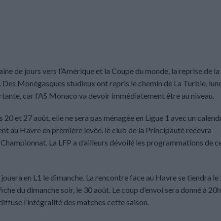
ine de jours vers l’Amérique et la Coupe du monde, la reprise de la
. Des Monégasques studieux ont repris le chemin de La Turbie, lund
portante, car l’AS Monaco va devoir immédiatement être au niveau.
 20 et 27 août, elle ne sera pas ménagée en Ligue 1 avec un calend
t au Havre en première levée, le club de la Principauté recevra
 Championnat. La LFP a d’ailleurs dévoilé les programmations de c
M jouera en L1 le dimanche. La rencontre face au Havre se tiendra le
fiche du dimanche soir, le 30 août. Le coup d’envoi sera donné à 20
 diffuse l’intégralité des matches cette saison.