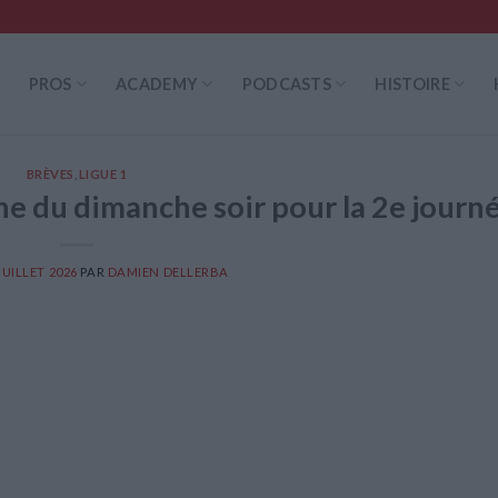
PROS
ACADEMY
PODCASTS
HISTOIRE
BRÈVES
,
LIGUE 1
e du dimanche soir pour la 2e journ
JUILLET 2026
PAR
DAMIEN DELLERBA