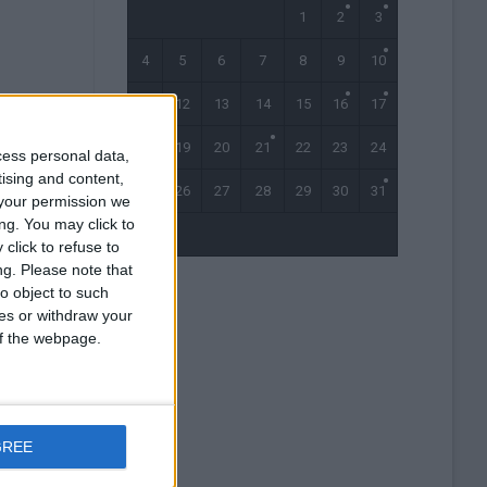
1
2
3
4
5
6
7
8
9
10
11
12
13
14
15
16
17
18
19
20
21
22
23
24
cess personal data,
tising and content,
25
26
27
28
29
30
31
your permission we
ng. You may click to
« Avr
click to refuse to
ng.
Please note that
o object to such
ces or withdraw your
 of the webpage.
GREE