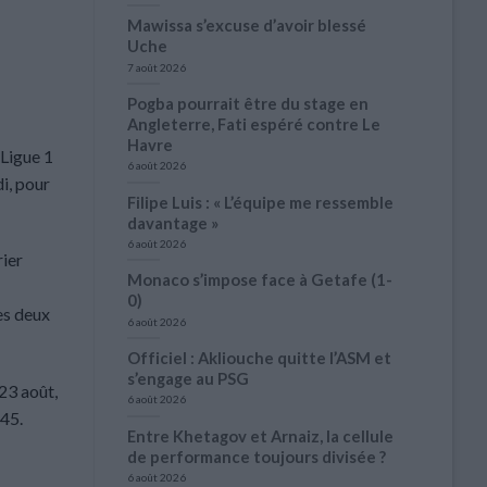
Mawissa s’excuse d’avoir blessé
Uche
7 août 2026
Pogba pourrait être du stage en
Angleterre, Fati espéré contre Le
Havre
 Ligue 1
6 août 2026
i, pour
Filipe Luis : « L’équipe me ressemble
davantage »
6 août 2026
rier
Monaco s’impose face à Getafe (1-
0)
es deux
6 août 2026
Officiel : Akliouche quitte l’ASM et
s’engage au PSG
 23 août,
6 août 2026
h45.
Entre Khetagov et Arnaiz, la cellule
de performance toujours divisée ?
6 août 2026