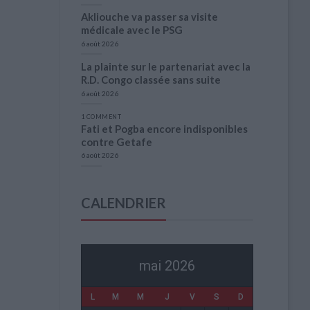
Akliouche va passer sa visite
médicale avec le PSG
6 août 2026
La plainte sur le partenariat avec la
R.D. Congo classée sans suite
6 août 2026
1 COMMENT
Fati et Pogba encore indisponibles
contre Getafe
6 août 2026
CALENDRIER
mai 2026
L
M
M
J
V
S
D