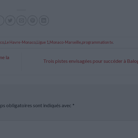
co
,
Le Havre-Monaco
,
Ligue 1
,
Monaco-Marseille
,
programmation tv
.
me la
Trois pistes envisagées pour succéder à Bal
ps obligatoires sont indiqués avec
*