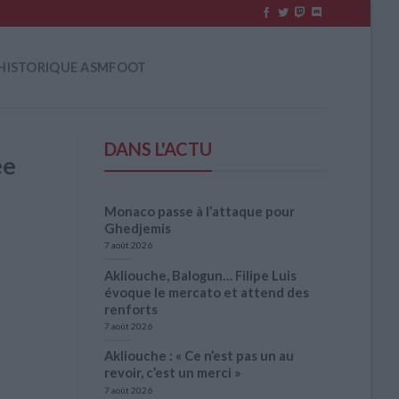
HISTORIQUE ASMFOOT
DANS L'ACTU
ée
Monaco passe à l’attaque pour
Ghedjemis
7 août 2026
Akliouche, Balogun… Filipe Luis
évoque le mercato et attend des
renforts
7 août 2026
Akliouche : « Ce n’est pas un au
revoir, c’est un merci »
7 août 2026