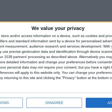
We value your privacy
store and/or access information on a device, such as cookies and pro
ifiers and standard information sent by a device for personalised adver
tent measurement, audience research and services development.
With 
 use precise geolocation data and identification through device scanni
ur 1538 partners’ processing as described above. Alternatively you may 
ore detailed information and change your preferences before consenti
our personal data may not require your consent, but you have a right t
ferences will apply to this website only. You can change your preferen
y returning to this site and clicking the "Privacy" button at the bottom
IONS
DISAGREE
A