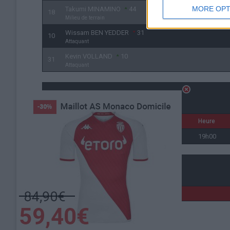
MORE OPT
Takumi MINAMINO
44
18
Milieu de terrain
Wissam BEN YEDDER
31
10
Attaquant
Kevin VOLLAND
10
31
Attaquant
Détails
Date
Heure
2 août 2023
19h00
Lieu de la rencontre