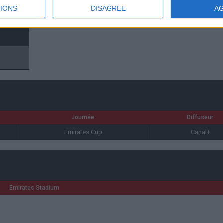
IONS
DISAGREE
A
Journée
Diffuseur
Emirates Cup
Canal+
Emirates Stadium