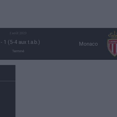
2 août 2023
-
1 (5-4 aux t.a.b.)
Monaco
Terminé