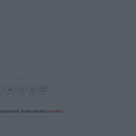
as posted in . Bookmark the
permalink
.