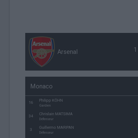
1
Arsenal
Monaco
Philipp KÖHN
16
Gardien
Chrislain MATSIMA
34
Défenseur
Guillermo MARIPAN
3
Défenseur