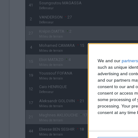
Soungoutou MAGASSA
41
Défenseur
VANDERSON
27
2
Défenseur
Krépin DIATTA
2
27
Milieu de terrain
Mohamed CAMARA
15
4
Milieu de terrain
Eliot MATAZO
4
We and our
partners
15
Milieu de terrain
such as unique ident
Youssouf FOFANA
advertising and con
19
Milieu de terrain
and our partners may
consent to our and o
Caio HENRIQUE
12
Défenseur
consent or access m
some processing of y
Aleksandr GOLOVIN
21
17
processing. Your pre
Milieu de terrain
consent at any time b
Maghnes AKLIOUCHE
17
21
Milieu de terrain
Eliesse BEN SEGHIR
18
44
Milieu de terrain