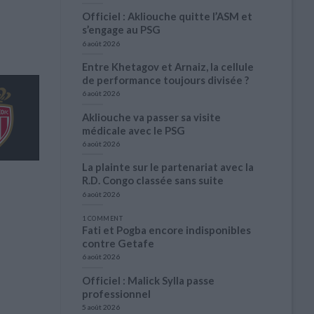
Officiel : Akliouche quitte l’ASM et
s’engage au PSG
6 août 2026
Entre Khetagov et Arnaiz, la cellule
de performance toujours divisée ?
6 août 2026
Akliouche va passer sa visite
médicale avec le PSG
6 août 2026
La plainte sur le partenariat avec la
R.D. Congo classée sans suite
6 août 2026
1 COMMENT
Fati et Pogba encore indisponibles
contre Getafe
6 août 2026
Officiel : Malick Sylla passe
professionnel
5 août 2026