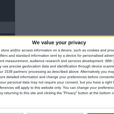
31'
We value your privacy
store and/or access information on a device, such as cookies and pro
ifiers and standard information sent by a device for personalised adver
tent measurement, audience research and services development.
With 
31'
 use precise geolocation data and identification through device scanni
ur 1538 partners’ processing as described above. Alternatively you may 
ore detailed information and change your preferences before consenti
our personal data may not require your consent, but you have a right t
ferences will apply to this website only. You can change your preferen
y returning to this site and clicking the "Privacy" button at the bottom