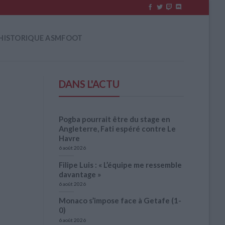
HISTORIQUE ASMFOOT
DANS L'ACTU
Pogba pourrait être du stage en
Angleterre, Fati espéré contre Le
Havre
6 août 2026
Filipe Luis : « L’équipe me ressemble
davantage »
6 août 2026
Monaco s’impose face à Getafe (1-
0)
6 août 2026