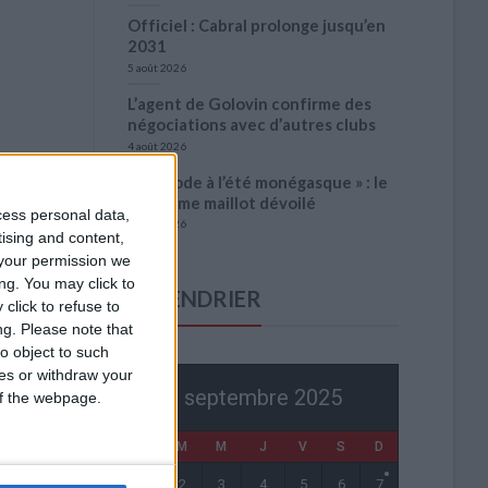
Officiel : Cabral prolonge jusqu’en
2031
5 août 2026
L’agent de Golovin confirme des
négociations avec d’autres clubs
4 août 2026
« Une ode à l’été monégasque » : le
troisième maillot dévoilé
cess personal data,
4 août 2026
tising and content,
your permission we
ng. You may click to
CALENDRIER
click to refuse to
ng.
Please note that
o object to such
ces or withdraw your
septembre 2025
 of the webpage.
L
M
M
J
V
S
D
1
2
3
4
5
6
7