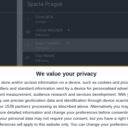
Sparta Prague
Florin NITA
1
Gardien
Tomas WIESNER
4
28
Défenseur
Adam GABRIEL
28
4
Défenseur
Filip PANAK
27
Défenseur
David HANCKO
33
We value your privacy
Défenseur
Matej POLIDAR
store and/or access information on a device, such as cookies and pro
81'
24
Défenseur
ifiers and standard information sent by a device for personalised adver
tent measurement, audience research and services development.
With 
Michal SACEK
18
50'
16
Milieu de terrain
 use precise geolocation data and identification through device scanni
ur 1538 partners’ processing as described above. Alternatively you may 
Matej PULKRAB
16
18
ore detailed information and change your preferences before consenti
Attaquant
our personal data may not require your consent, but you have a right t
David PAVELKA
8
ferences will apply to this website only. You can change your preferen
Milieu de terrain