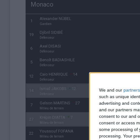
Monaco
Alexander NÜBEL
1
Gardien
Djibril SIDIBÉ
19
Défenseur
Axel DISASI
6
Défenseur
Benoît BADIASHILE
5
Défenseur
Caio HENRIQUE
14
12
Défenseur
Ismail JAKOBS
12
We and our
partners
14
Défenseur
such as unique ident
advertising and con
Gelson MARTINS
27
7
Milieu de terrain
and our partners may
consent to our and o
Krépin DIATTA
7
27
consent or access m
Milieu de terrain
some processing of y
Youssouf FOFANA
22
processing. Your pre
Milieu de terrain