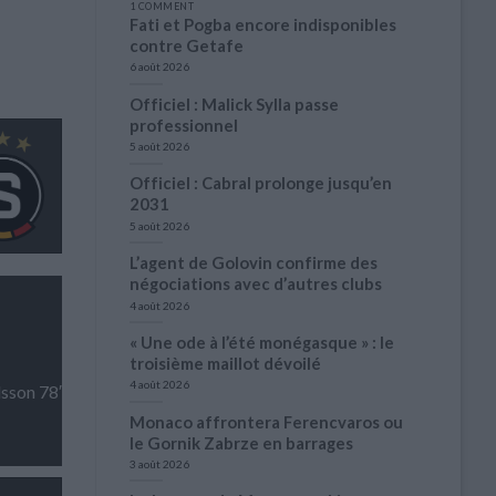
1 COMMENT
Fati et Pogba encore indisponibles
contre Getafe
6 août 2026
Officiel : Malick Sylla passe
professionnel
5 août 2026
Officiel : Cabral prolonge jusqu’en
2031
5 août 2026
L’agent de Golovin confirme des
négociations avec d’autres clubs
4 août 2026
« Une ode à l’été monégasque » : le
troisième maillot dévoilé
4 août 2026
sson 78′
Monaco affrontera Ferencvaros ou
le Gornik Zabrze en barrages
3 août 2026