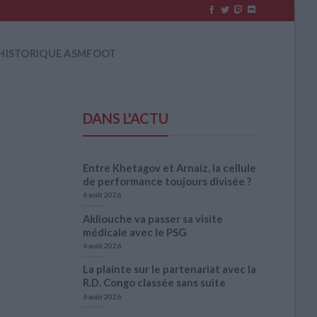
HISTORIQUE ASMFOOT
DANS L'ACTU
Entre Khetagov et Arnaiz, la cellule
de performance toujours divisée ?
6 août 2026
Akliouche va passer sa visite
médicale avec le PSG
6 août 2026
La plainte sur le partenariat avec la
R.D. Congo classée sans suite
6 août 2026