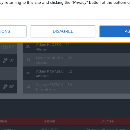
y returning to this site and clicking the "Privacy" button at the bottom
Filip SOUCEK
6
49'
Milieu de terrain
Jakub PESEK
7
21
Attaquant
IONS
DISAGREE
A
David MOBERG KARLSSON
21
7
56'
Attaquant
Adam HLOZEK
11
20
81'
Attaquant
Martin MINCHEV
20
11
50'
Attaquant
Adam KARABEC
52
36
Attaquant
Vojtech PATRAK
36
52
56'
Milieu de terrain
tion
Saison
Journée
champions
2021-2022
3e tour préliminaire retour