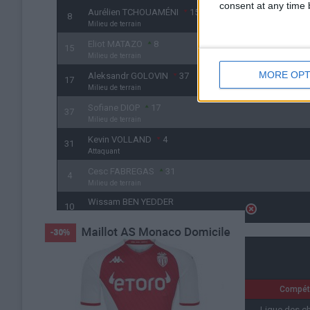
consent at any time b
Aurélien TCHOUAMÉNI
15
8
Milieu de terrain
Eliot MATAZO
8
15
Milieu de terrain
MORE OPT
Aleksandr GOLOVIN
37
17
Milieu de terrain
Sofiane DIOP
17
37
Milieu de terrain
Kevin VOLLAND
4
31
Attaquant
Cesc FABREGAS
31
4
Milieu de terrain
Wissam BEN YEDDER
10
Attaquant
Détails
Date
Heure
Compéti
10 août 2021
20h00
Ligue des 