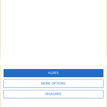
Saïmon BOUABRÉ
Attaquant
Soufian AWRAGH
Attaquant
Détails
Date
Heure
Compétition
Saison
27 septembre
Premier League
2024-
11h00
2024
International Cup
2025
AGREE
MORE OPTIONS
DISAGREE