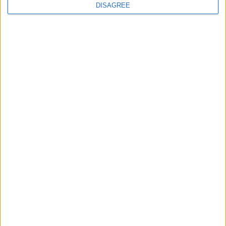
DISAGREE
CALENDRIER
septembre 2025
L
M
M
J
V
S
D
1
2
3
4
5
6
7
8
9
10
11
12
13
14
15
16
17
18
19
20
21
22
23
24
25
26
27
28
29
30
« Août
Oct »