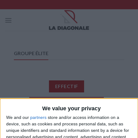
Skip
to
content
GROUPE ÉLITE
EFFECTIF
CALENDRIER / RÉSULTATS
We value your privacy
We and our
partners
store and/or access information on a
CLASSEMENT
device, such as cookies and process personal data, such as
unique identifiers and standard information sent by a device for
personalised advertising and content, advertising and content