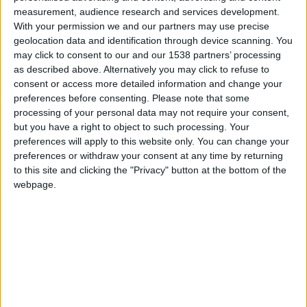
Challenge Espoirs
measurement, audience research and services development.
With your permission we and our partners may use precise
geolocation data and identification through device scanning. You
may click to consent to our and our 1538 partners’ processing
Premier League International Cup
as described above. Alternatively you may click to refuse to
consent or access more detailed information and change your
preferences before consenting.
Please note that some
processing of your personal data may not require your consent,
but you have a right to object to such processing. Your
preferences will apply to this website only. You can change your
DANS L'ACTU
preferences or withdraw your consent at any time by returning
to this site and clicking the "Privacy" button at the bottom of the
webpage.
Fati et Pogba encore indisponibles contre Getafe
6 août 2026
Officiel : Malick Sylla passe professionnel
5 août 2026
Officiel : Cabral prolonge jusqu’en 2031
5 août 2026
L’agent de Golovin confirme des négociations avec d’autres clubs