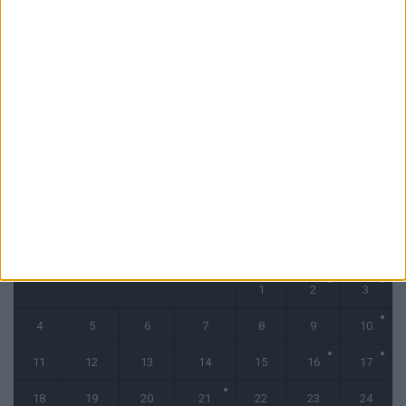
La plainte sur le partenariat avec la R.D. Congo classée sans suite
6 août 2026
1 COMMENT
Fati et Pogba encore indisponibles contre Getafe
6 août 2026
CALENDRIER
mai 2026
L
M
M
J
V
S
D
1
2
3
4
5
6
7
8
9
10
11
12
13
14
15
16
17
18
19
20
21
22
23
24