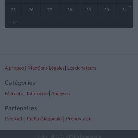
25
26
27
28
29
30
31
« Avr
A propos
|
Mentions Légales
|
Les donateurs
Catégories
Mercato
⎢
Infirmerie
⎢
Analyses
Partenaires
Livefoot
⎢
Radio Diagonale
⎢
Pronos-asm
Copyright 2026 ©
La Diagonale