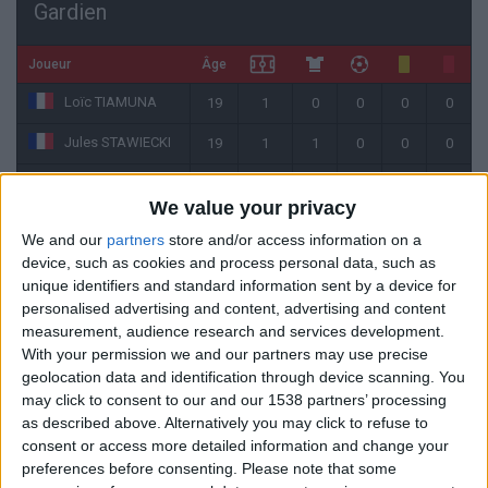
Gardien
Joueur
Âge
Loïc TIAMUNA
19
1
0
0
0
0
Jules STAWIECKI
19
1
1
0
0
0
Axel DECRENISSE
17
2
1
0
0
0
We value your privacy
We and our
partners
store and/or access information on a
Défenseur
device, such as cookies and process personal data, such as
unique identifiers and standard information sent by a device for
personalised advertising and content, advertising and content
Joueur
Âge
measurement, audience research and services development.
Wassim GUERCHI
19
2
2
0
0
0
With your permission we and our partners may use precise
geolocation data and identification through device scanning. You
Nick MOKABAKILA
19
0
0
0
0
0
may click to consent to our and our 1538 partners’ processing
as described above. Alternatively you may click to refuse to
Massiremba
18
2
1
0
0
0
consent or access more detailed information and change your
DRAME
preferences before consenting.
Please note that some