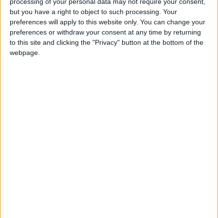
Melvin GOMES DA
processing of your personal data may not require your consent,
18
2
0
0
0
0
but you have a right to object to such processing. Your
VEIGA
preferences will apply to this website only. You can change your
Bradel KIWA
20
0
0
0
0
0
preferences or withdraw your consent at any time by returning
to this site and clicking the "Privacy" button at the bottom of the
Sirak BEIN
19
2
2
0
0
0
webpage.
Mehdi TLILI
17
0
0
0
0
0
Ismaïl BAMBA
19
2
1
0
0
0
Daryl LEUNGA
18
2
2
0
0
0
LEUNGA
Milieu de terrain
Joueur
Âge
Imrane EL
18
2
2
0
0
0
OUAROUDI
Checkina AKUÉ
18
2
0
0
0
0