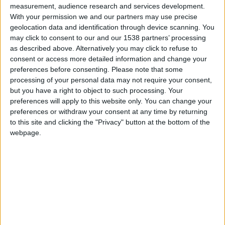
measurement, audience research and services development.
With your permission we and our partners may use precise
geolocation data and identification through device scanning. You
may click to consent to our and our 1538 partners’ processing
as described above. Alternatively you may click to refuse to
consent or access more detailed information and change your
preferences before consenting.
Please note that some
processing of your personal data may not require your consent,
DANS L'ACTU
but you have a right to object to such processing. Your
preferences will apply to this website only. You can change your
preferences or withdraw your consent at any time by returning
Filipe Luis : « L’équipe de ce soir me ressemble d’avantage »
to this site and clicking the "Privacy" button at the bottom of the
6 août 2026
webpage.
Monaco s’impose face à Getafe (1-0)
6 août 2026
Officiel : Akliouche quitte l’ASM et s’engage au PSG
6 août 2026
Entre Khetagov et Arnaiz, la cellule de performance toujours divisée
?
6 août 2026