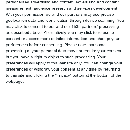
personalised advertising and content, advertising and content
Crédit photo : AS Monaco
measurement, audience research and services development.
With your permission we and our partners may use precise
Le centre La Diagonale est le lieu de vie des équipes de
geolocation data and identification through device scanning. You
l’Academy de l’AS Monaco. Construit sur la commune de Cap
may click to consent to our and our 1538 partners’ processing
d’Ail et à proximité du stade Louis-II, le bâtiment sur quatre
as described above. Alternatively you may click to refuse to
consent or access more detailed information and change your
étages comprend une salle de soin et d’exercices, les salles de
preferences before consenting.
Please note that some
cours et un lieu de restauration. Il a été inauguré le 8
processing of your personal data may not require your consent,
septembre 2022.
but you have a right to object to such processing. Your
preferences will apply to this website only. You can change your
preferences or withdraw your consent at any time by returning
to this site and clicking the "Privacy" button at the bottom of the
DANS L'ACTU
webpage.
Pogba pourrait être du stage en Angleterre, Fati espéré contre Le
Havre
6 août 2026
Filipe Luis : « L’équipe me ressemble davantage »
6 août 2026
Monaco s’impose face à Getafe (1-0)