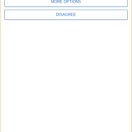
MORE OPTIONS
« Une ode à l’été monégasque » : le troisième maillot dévoilé
4 août 2026
DISAGREE
CALENDRIER
décembre 2025
L
M
M
J
V
S
D
1
2
3
4
5
6
7
8
9
10
11
12
13
14
15
16
17
18
19
20
21
22
23
24
25
26
27
28
29
30
31