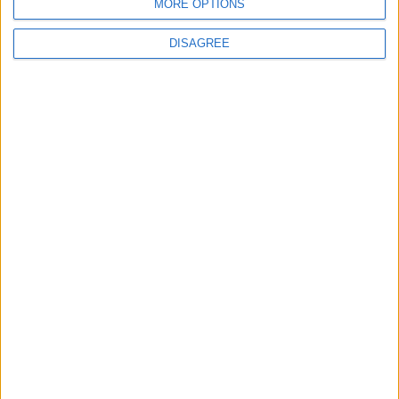
MORE OPTIONS
Monaco s’impose face à Getafe (1-0)
6 août 2026
DISAGREE
CALENDRIER
août 2025
L
M
M
J
V
S
D
1
2
3
4
5
6
7
8
9
10
11
12
13
14
15
16
17
18
19
20
21
22
23
24
25
26
27
28
29
30
31