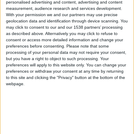
personalised advertising and content, advertising and content
Crédit photo : AS Monaco
measurement, audience research and services development.
With your permission we and our partners may use precise
Le centre La Diagonale est le lieu de vie des équipes de
geolocation data and identification through device scanning. You
l’Academy de l’AS Monaco. Construit sur la commune de Cap
may click to consent to our and our 1538 partners’ processing
d’Ail et à proximité du stade Louis-II, le bâtiment sur quatre
as described above. Alternatively you may click to refuse to
consent or access more detailed information and change your
étages comprend une salle de soin et d’exercices, les salles de
preferences before consenting.
Please note that some
cours et un lieu de restauration. Il a été inauguré le 8
processing of your personal data may not require your consent,
septembre 2022.
but you have a right to object to such processing. Your
preferences will apply to this website only. You can change your
preferences or withdraw your consent at any time by returning
to this site and clicking the "Privacy" button at the bottom of the
DANS L'ACTU
webpage.
Le Groupe Élite s’impose face à la Juventus
8 août 2026
Le groupe du stage en Angleterre : avec Fati, Pogba et Zakaria
8 août 2026
Le dossier Lira toujours en attente ?
8 août 2026