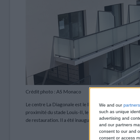
Crédit photo : AS Monaco
Le centre La Diagonale est le lieu de vie des équipes 
We and our
partners
proximité du stade Louis-II, le bâtiment sur quatre étag
such as unique ident
advertising and con
de restauration. Il a été inauguré le 8 septembre 2022.
and our partners may
consent to our and o
consent or access m