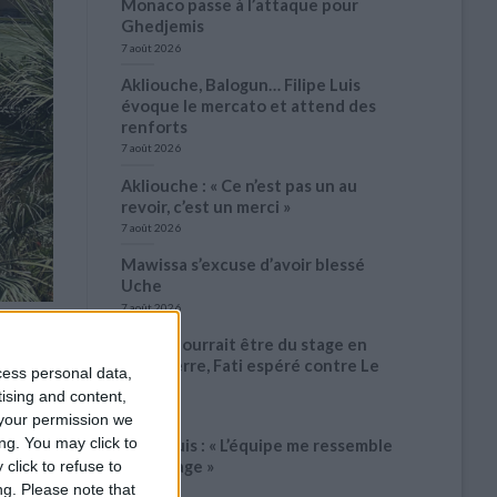
Monaco passe à l’attaque pour
Ghedjemis
7 août 2026
Akliouche, Balogun… Filipe Luis
évoque le mercato et attend des
renforts
7 août 2026
Akliouche : « Ce n’est pas un au
revoir, c’est un merci »
7 août 2026
Mawissa s’excuse d’avoir blessé
Uche
7 août 2026
Pogba pourrait être du stage en
Angleterre, Fati espéré contre Le
 et à
cess personal data,
Havre
un lieu
tising and content,
6 août 2026
your permission we
ng. You may click to
Filipe Luis : « L’équipe me ressemble
davantage »
click to refuse to
ng.
Please note that
6 août 2026