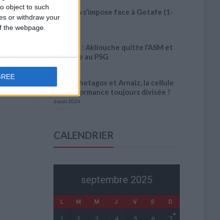
o object to such
Monaco s’impose face à Getafe (1-
ces or withdraw your
0)
 of the webpage.
6 août 2026
Officiel : Akliouche quitte l’ASM et
s’engage au PSG
6 août 2026
GREE
Entre Khetagov et Arnaiz, la cellule
de performance toujours divisée ?
6 août 2026
CALENDRIER
septembre 2025
L
M
M
J
V
S
D
1
2
3
4
5
6
7