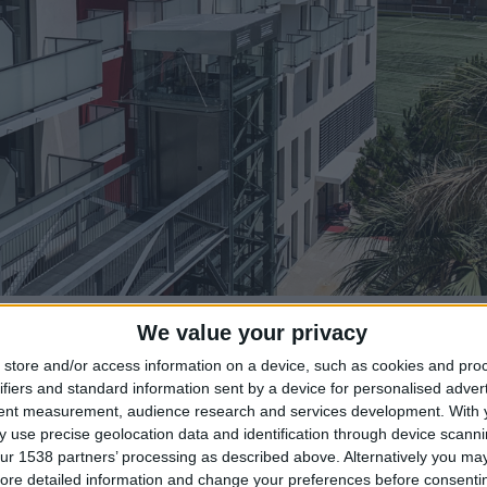
We value your privacy
de l’Academy de l’AS Monaco. Construit sur la commune de Cap d’Ail
store and/or access information on a device, such as cookies and pro
es comprend une salle de soin et d’exercices, les salles de cours et 
ifiers and standard information sent by a device for personalised adver
tent measurement, audience research and services development.
With 
 use precise geolocation data and identification through device scanni
ur 1538 partners’ processing as described above. Alternatively you may 
ore detailed information and change your preferences before consenti