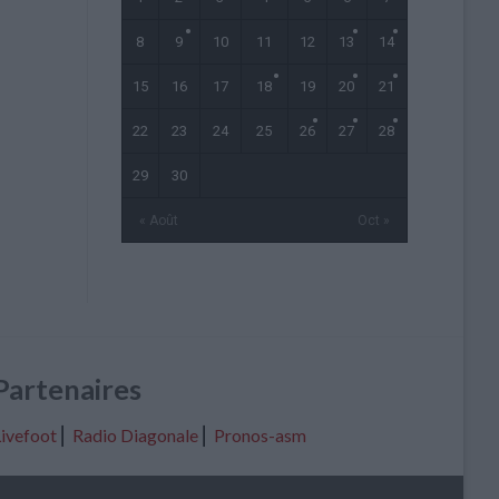
8
9
10
11
12
13
14
15
16
17
18
19
20
21
22
23
24
25
26
27
28
29
30
« Août
Oct »
Partenaires
ivefoot
⎢
Radio Diagonale
⎢
Pronos-asm