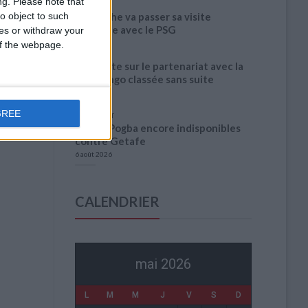
ng.
Please note that
o object to such
Akliouche va passer sa visite
médicale avec le PSG
ces or withdraw your
6 août 2026
 of the webpage.
La plainte sur le partenariat avec la
R.D. Congo classée sans suite
6 août 2026
GREE
1 COMMENT
Fati et Pogba encore indisponibles
contre Getafe
6 août 2026
CALENDRIER
mai 2026
L
M
M
J
V
S
D