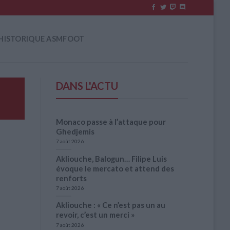
HISTORIQUE ASMFOOT
DANS L'ACTU
Monaco passe à l’attaque pour
Ghedjemis
7 août 2026
Akliouche, Balogun… Filipe Luis
évoque le mercato et attend des
renforts
7 août 2026
Akliouche : « Ce n’est pas un au
revoir, c’est un merci »
7 août 2026