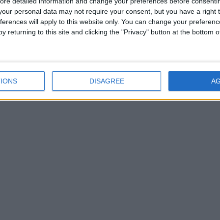
ore detailed information and change your preferences before consenti
our personal data may not require your consent, but you have a right t
ferences will apply to this website only. You can change your preferen
y returning to this site and clicking the "Privacy" button at the bottom
IONS
DISAGREE
A