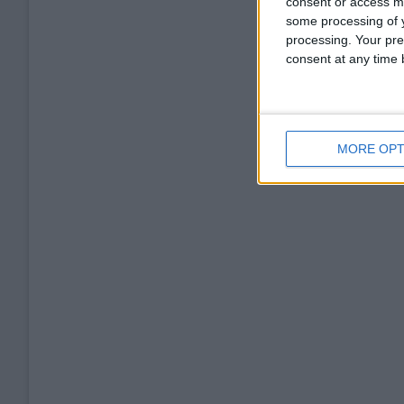
consent or access m
some processing of y
processing. Your pre
consent at any time b
MORE OPT