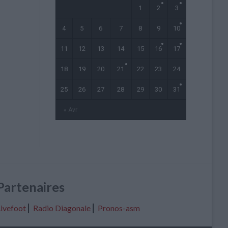
1
2
3
4
5
6
7
8
9
10
11
12
13
14
15
16
17
18
19
20
21
22
23
24
25
26
27
28
29
30
31
« Avr
Partenaires
ivefoot
⎢
Radio Diagonale
⎢
Pronos-asm