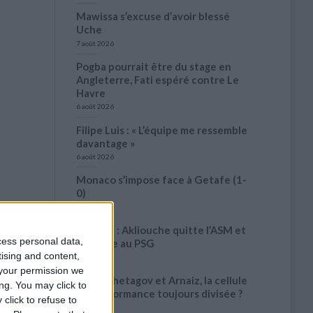
Mawissa s’excuse d’avoir blessé
Uche
7 août 2026
Pogba pourrait être du stage en
Angleterre, Fati espéré contre Le
Havre
6 août 2026
Filipe Luis : « L’équipe me ressemble
davantage »
6 août 2026
Monaco s’impose face à Getafe (1-
0)
6 août 2026
Officiel : Akliouche quitte l’ASM et
cess personal data,
s’engage au PSG
tising and content,
6 août 2026
your permission we
Entre Khetagov et Arnaiz, la cellule
ng. You may click to
de performance toujours divisée ?
click to refuse to
6 août 2026