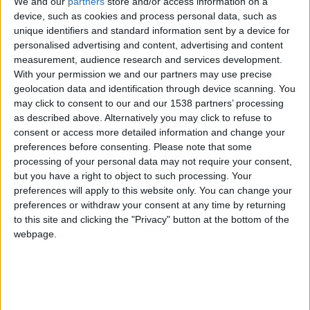
We and our
partners
store and/or access information on a
device, such as cookies and process personal data, such as
unique identifiers and standard information sent by a device for
Président :
Dmitry RYBOLOVLEV
personalised advertising and content, advertising and content
Vice-Président :
Juan SARTORI
measurement, audience research and services development.
With your permission we and our partners may use precise
Vice-Président :
Ekaterina SARTORI RYBOLOVLEVA
geolocation data and identification through device scanning. You
may click to consent to our and our 1538 partners’ processing
Directeur général :
Thiago SCURO
as described above. Alternatively you may click to refuse to
Directeur général adjoint :
Olga DEMENTEVA
consent or access more detailed information and change your
preferences before consenting.
Please note that some
Président Association :
Michel AUBERY
processing of your personal data may not require your consent,
but you have a right to object to such processing. Your
Directeur technique :
Carlos AVINA
preferences will apply to this website only. You can change your
Entraîneur :
preferences or withdraw your consent at any time by returning
to this site and clicking the "Privacy" button at the bottom of the
Directeur de la performance :
Javier ARNAIZ
webpage.
Directeur de l’Academy :
Sébastien MUET
Directeur du Sponsoring
: Adrien ZANNETTACCI
Directeur des Revenus et du Marketing :
Matthias