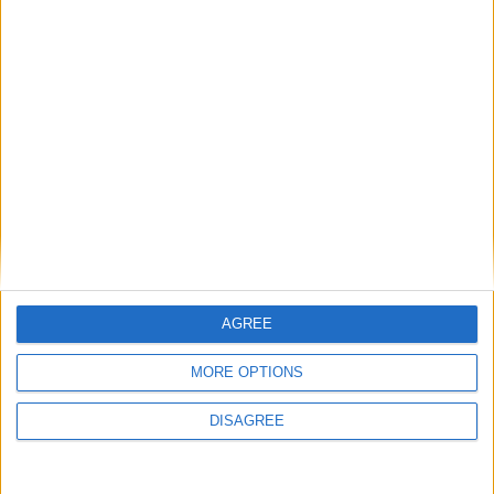
Tournoi Club
1963
Trofeo Teresa Herrera
2001
Europe
Tournoi international de
Tournoi de
1964
2004
Cannes
Mönchengladbach
Coupe internationale
1967
2006
Sud Tirol Cup
« Télé-Magazine »
Tournoi international de
Trophée de la
1981
2006
Bellinzona
Céramique
Trophée de la cité
1988
Coupe Mohamed V
2009
de Messine
1997
Mémorial Cecchi Ghori
2019
Philipp Plein Cup
AGREE
Trophée Joan
2000
Tournoi Club Europe
2024
Gamper
MORE OPTIONS
DISAGREE
PALMARÈS ÉQUIPE RÉSERVE ET JEUNES