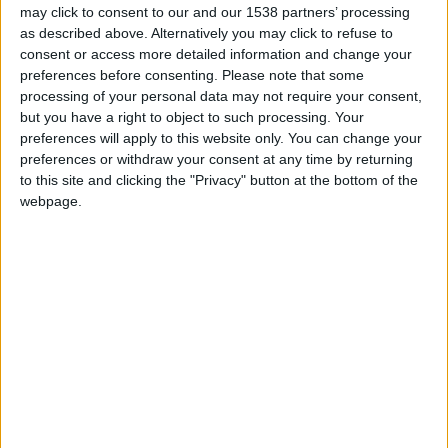
may click to consent to our and our 1538 partners’ processing
as described above. Alternatively you may click to refuse to
consent or access more detailed information and change your
Vainqueur
1
2013
preferences before consenting.
Please note that some
Vice-champion
3
1953 1971 1977
processing of your personal data may not require your consent,
but you have a right to object to such processing. Your
Vainqueur de groupe
2
1971 1977
preferences will apply to this website only. You can change your
preferences or withdraw your consent at any time by returning
to this site and clicking the "Privacy" button at the bottom of the
webpage.
Trophée des Champions
Vainqueur
4
1961 1985 1997 2000
Finaliste
4
1960 2017 2018 2024
Challenge de La Ligue (Coupe Charles-Drago)
Vainqueur
1
1961