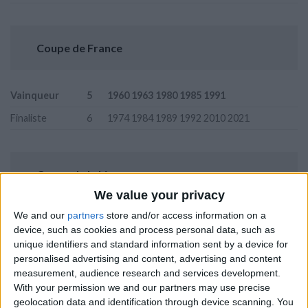
Coupe de France
Vainqueur
5
1960 1963 1980 1985 1991
Finaliste
6
1974 1984 1989 1992 2010 2021
Coupe de la Ligue
We value your privacy
We and our
partners
store and/or access information on a
Vainqueur
1
2003
device, such as cookies and process personal data, such as
unique identifiers and standard information sent by a device for
Finaliste
4
1984 2001 2017 2018
personalised advertising and content, advertising and content
measurement, audience research and services development.
With your permission we and our partners may use precise
Championnat de France de Ligue 2
geolocation data and identification through device scanning. You