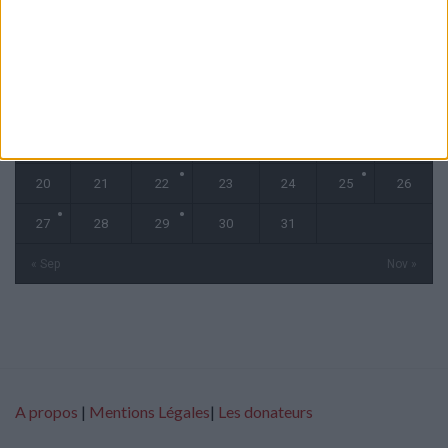
L
M
M
J
V
S
D
1
2
3
4
5
6
7
8
9
10
11
12
13
14
15
16
17
18
19
20
21
22
23
24
25
26
27
28
29
30
31
« Sep
Nov »
A propos
|
Mentions Légales
|
Les donateurs