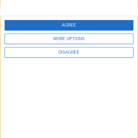
DANS L'ACTU
AGREE
Monaco passe à l’attaque pour Ghedjemis
7 août 2026
MORE OPTIONS
Akliouche, Balogun… Filipe Luis évoque le mercato et attend des
renforts
DISAGREE
7 août 2026
Akliouche : « Ce n’est pas un au revoir, c’est un merci »
7 août 2026
Mawissa s’excuse d’avoir blessé Uche
7 août 2026
Pogba pourrait être du stage en Angleterre, Fati espéré contre Le
Havre
6 août 2026
Filipe Luis : « L’équipe me ressemble davantage »
6 août 2026
Monaco s’impose face à Getafe (1-0)