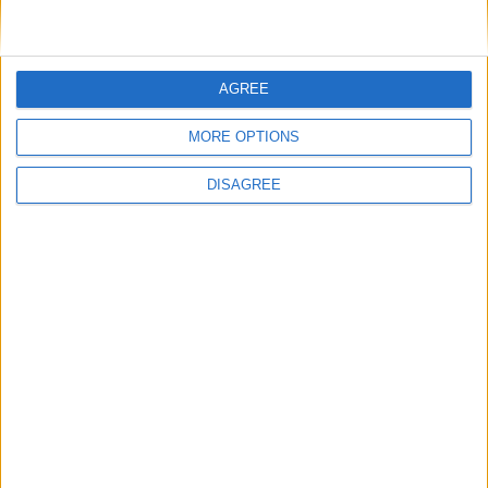
DANS L'ACTU
AGREE
Monaco passe à l’attaque pour Ghedjemis
7 août 2026
MORE OPTIONS
Akliouche, Balogun… Filipe Luis évoque le mercato et attend des
renforts
DISAGREE
7 août 2026
Akliouche : « Ce n’est pas un au revoir, c’est un merci »
7 août 2026
Mawissa s’excuse d’avoir blessé Uche
7 août 2026
Pogba pourrait être du stage en Angleterre, Fati espéré contre Le
Havre
6 août 2026
Filipe Luis : « L’équipe me ressemble davantage »
6 août 2026
Monaco s’impose face à Getafe (1-0)