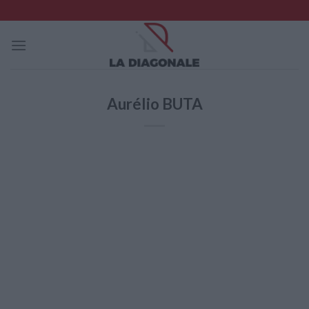
Skip
to
content
Aurélio BUTA