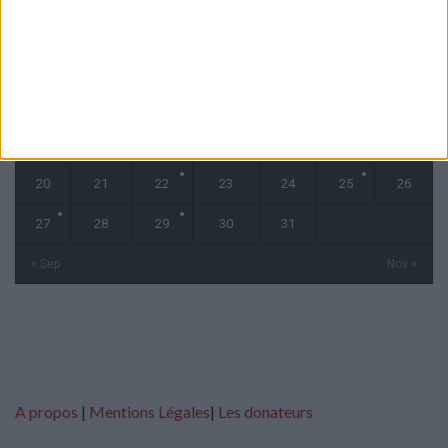
L
M
M
J
V
S
D
1
2
3
4
5
6
7
8
9
10
11
12
13
14
15
16
17
18
19
20
21
22
23
24
25
26
27
28
29
30
31
« Sep
Nov »
A propos
|
Mentions Légales
|
Les donateurs