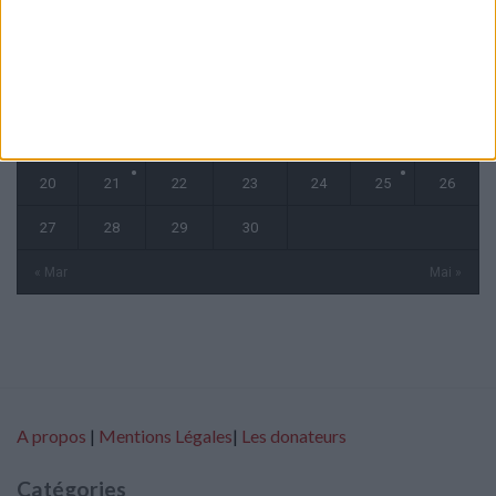
L
M
M
J
V
S
D
1
2
3
4
5
6
7
8
9
10
11
12
13
14
15
16
17
18
19
20
21
22
23
24
25
26
27
28
29
30
« Mar
Mai »
A propos
|
Mentions Légales
|
Les donateurs
Catégories