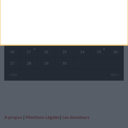
L
M
M
J
V
S
D
1
2
3
4
5
6
7
8
9
10
11
12
13
14
15
16
17
18
19
20
21
22
23
24
25
26
27
28
29
30
« Mar
Mai »
A propos
|
Mentions Légales
|
Les donateurs