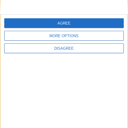
DANS L'ACTU
AGREE
Le dossier Lira toujours en attente ?
8 août 2026
MORE OPTIONS
Crystal Palace aurait fait une offre pour Camara, d’autres clubs anglais
prêts à dégainer
DISAGREE
8 août 2026
Filipe Luis veut aider Biereth à se libérer
8 août 2026
Monaco passe à l’attaque pour Ghedjemis
7 août 2026
Akliouche, Balogun… Filipe Luis évoque le mercato et attend des
renforts
7 août 2026
Akliouche : « Ce n’est pas un au revoir, c’est un merci »
7 août 2026
Mawissa s’excuse d’avoir blessé Uche