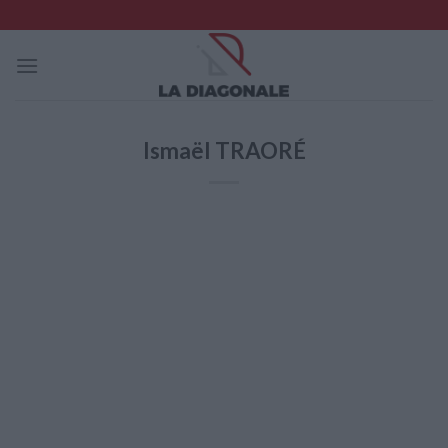
Skip
to
content
Ismaël TRAORÉ