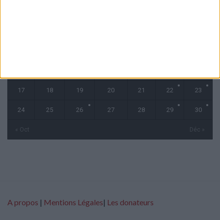
L
M
M
J
V
S
D
1
2
3
4
5
6
7
8
9
10
11
12
13
14
15
16
17
18
19
20
21
22
23
24
25
26
27
28
29
30
« Oct
Déc »
A propos
|
Mentions Légales
|
Les donateurs