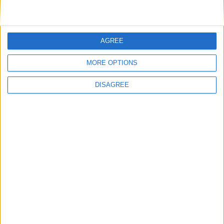
DANS L'ACTU
AGREE
Monaco passe à l’attaque pour Ghedjemis
7 août 2026
MORE OPTIONS
Akliouche, Balogun… Filipe Luis évoque le mercato et attend des
renforts
DISAGREE
7 août 2026
Akliouche : « Ce n’est pas un au revoir, c’est un merci »
7 août 2026
Mawissa s’excuse d’avoir blessé Uche
7 août 2026
Pogba pourrait être du stage en Angleterre, Fati espéré contre Le
Havre
6 août 2026
Filipe Luis : « L’équipe me ressemble davantage »
6 août 2026
Monaco s’impose face à Getafe (1-0)