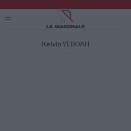
Skip
to
content
Kelvin YEBOAH