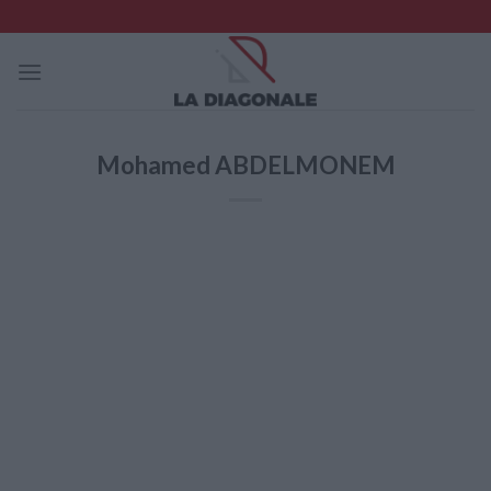
Skip
to
content
Mohamed ABDELMONEM