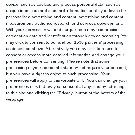
device, such as cookies and process personal data, such as
Crédit photo : AS Monaco
unique identifiers and standard information sent by a device for
personalised advertising and content, advertising and content
measurement, audience research and services development.
Inauguré le 25 janvier 1985, le stade Louis-II est un complexe
With your permission we and our partners may use precise
sportif omnisports qui accueille l’AS Monaco ainsi que les
geolocation data and identification through device scanning. You
autres équipes professionnelles de la Principauté, des
may click to consent to our and our 1538 partners’ processing
meetings d’athlétisme et les groupes scolaires.
as described above. Alternatively you may click to refuse to
consent or access more detailed information and change your
preferences before consenting.
Please note that some
FICHE TECHNIQUE
processing of your personal data may not require your consent,
but you have a right to object to such processing. Your
preferences will apply to this website only. You can change your
Adresse :
3, avenue des Castelans – MC 98000 Monaco
preferences or withdraw your consent at any time by returning
to this site and clicking the "Privacy" button at the bottom of the
Pelouse
: 105m x 68m
webpage.
Capacité
: 16 360 places assises
Tribune de presse écrite
: 102 pupitres
Tribune media audiovisuel
: 23 positions commentateurs
(normes compétitions de trois sièges)
Salle de conférence de presse
: 80 places