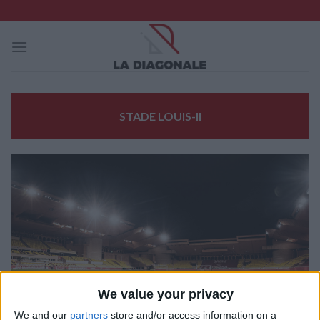
Skip
to
content
STADE LOUIS-II
We value your privacy
We and our
partners
store and/or access information on a