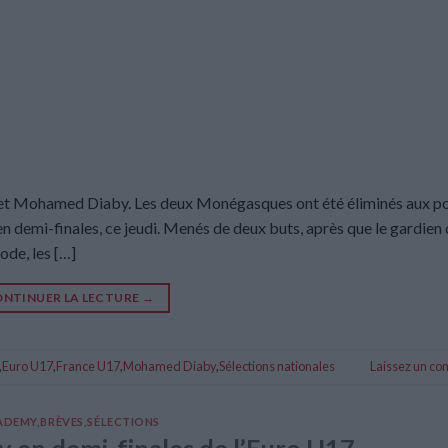
 et Mohamed Diaby. Les deux Monégasques ont été éliminés aux p
 en demi-finales, ce jeudi. Menés de deux buts, après que le gardien
de, les […]
NTINUER LA LECTURE
→
,
Euro U17
,
France U17
,
Mohamed Diaby
,
Sélections nationales
Laissez un c
ADEMY
,
BRÈVES
,
SÉLECTIONS