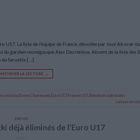
o U17. La liste de l’équipe de France, dévoilée par José Alcocer ma
lui du gardien monégasque Alex Decrenisse. Absent de la liste des 
n du Servette […]
NTINUER LA LECTURE
→
Decrenisse
,
Ekene Chukwuani
,
Euro U17
,
France U17
,
Sélections nationales
Laissez un c
BRÈVES
ki déjà éliminés de l’Euro U17