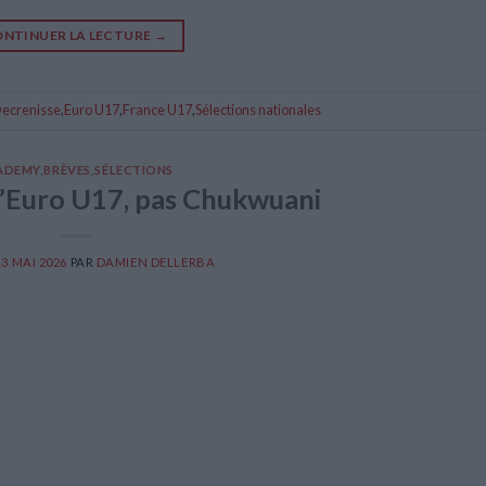
NTINUER LA LECTURE
→
Decrenisse
,
Euro U17
,
France U17
,
Sélections nationales
ADEMY
,
BRÈVES
,
SÉLECTIONS
l’Euro U17, pas Chukwuani
13 MAI 2026
PAR
DAMIEN DELLERBA