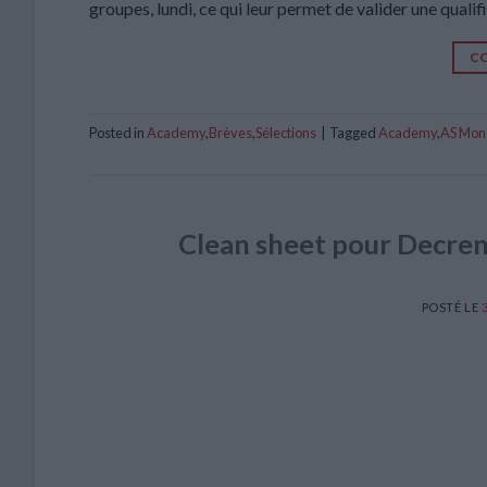
groupes, lundi, ce qui leur permet de valider une qualif
CO
Posted in
Academy
,
Brèves
,
Sélections
|
Tagged
Academy
,
AS Mon
Clean sheet pour Decreni
POSTÉ LE