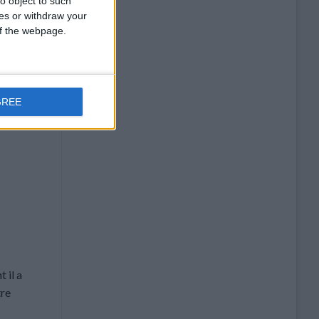
o object to such
ces or withdraw your
 of the webpage.
GREE
 il a
tre