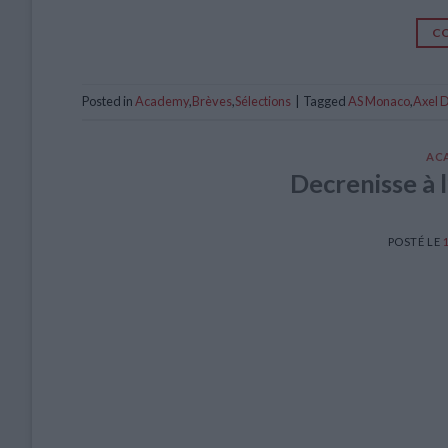
CO
Posted in
Academy
,
Brèves
,
Sélections
|
Tagged
AS Monaco
,
Axel 
AC
Decrenisse à 
POSTÉ LE