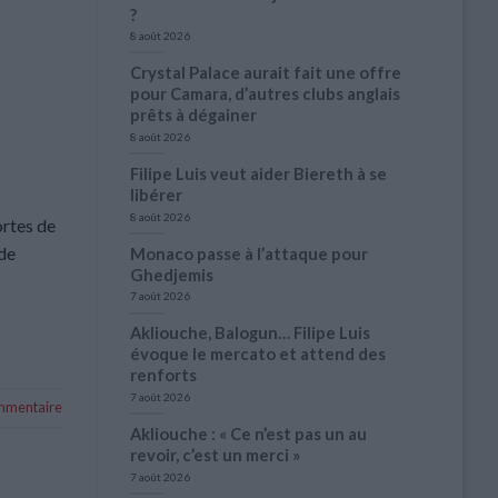
?
8 août 2026
Crystal Palace aurait fait une offre
pour Camara, d’autres clubs anglais
prêts à dégainer
8 août 2026
Filipe Luis veut aider Biereth à se
libérer
8 août 2026
ortes de
 de
Monaco passe à l’attaque pour
Ghedjemis
7 août 2026
Akliouche, Balogun… Filipe Luis
évoque le mercato et attend des
renforts
7 août 2026
ommentaire
Akliouche : « Ce n’est pas un au
revoir, c’est un merci »
7 août 2026