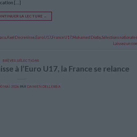
ication […]
NTINUER LA LECTURE
→
aco
,
Axel Decrenisse
,
Euro U17
,
France U17
,
Mohamed Diaby
,
Sélections nationale
Laissez un c
BRÈVES
,
SÉLECTIONS
sse à l’Euro U17, la France se relance
30 MAI 2026
PAR
DAMIEN DELLERBA