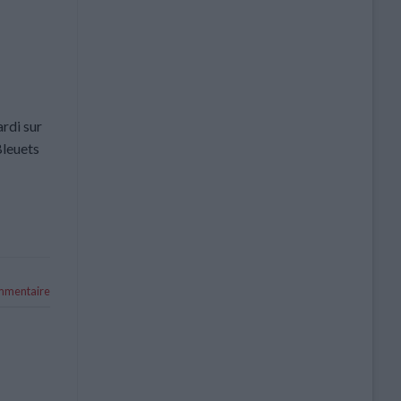
rdi sur
Bleuets
ommentaire