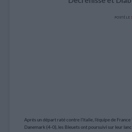
Decrenisse et Diab
POSTÉ LE
Après un départ raté contre l’Italie, l’équipe de France 
Danemark (4-0), les Bleuets ont poursuivi sur leur lan