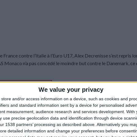
e France contre l’Italie à l’Euro U17, Alex Decrenisse s’est repris lo
’AS Monaco n’a pas concédé le moindre but contre le Danemark, ce 
NTINUER LA LECTURE
→
We value your privacy
store and/or access information on a device, such as cookies and pro
ifiers and standard information sent by a device for personalised adver
,
Euro U17
,
France U17
,
Mohamed Diaby
,
Sélections nationales
Laissez un c
tent measurement, audience research and services development.
With 
 use precise geolocation data and identification through device scanni
ADEMY
,
BRÈVES
,
SÉLECTIONS
ur 1538 partners’ processing as described above. Alternatively you may 
 France à l’Euro U17, Decrenisse se rate
ore detailed information and change your preferences before consenti