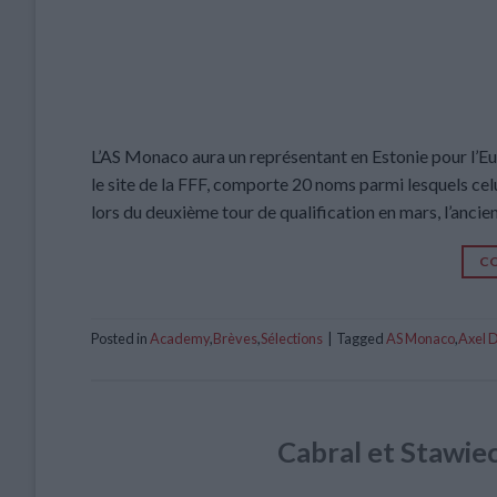
L’AS Monaco aura un représentant en Estonie pour l’Eur
le site de la FFF, comporte 20 noms parmi lesquels ce
lors du deuxième tour de qualification en mars, l’ancie
CO
Posted in
Academy
,
Brèves
,
Sélections
|
Tagged
AS Monaco
,
Axel 
Cabral et Stawiec