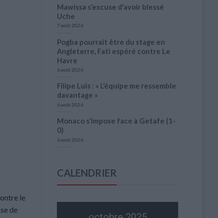
Mawissa s’excuse d’avoir blessé
Uche
7 août 2026
Pogba pourrait être du stage en
Angleterre, Fati espéré contre Le
Havre
6 août 2026
Filipe Luis : « L’équipe me ressemble
davantage »
6 août 2026
Monaco s’impose face à Getafe (1-
0)
6 août 2026
CALENDRIER
contre le
ase de
octobre 2025