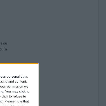
rs du
qui a
cess personal data,
tising and content,
ommentaire
your permission we
ng. You may click to
click to refuse to
ng.
Please note that