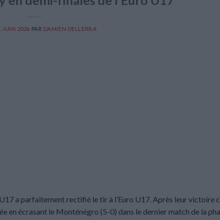
y en demi-finales de l’Euro U17
1 JUIN 2026
PAR
DAMIEN DELLERBA
U17 a parfaitement rectifié le tir à l’Euro U17. Après leur victoire 
cée en écrasant le Monténégro (5-0) dans le dernier match de la ph