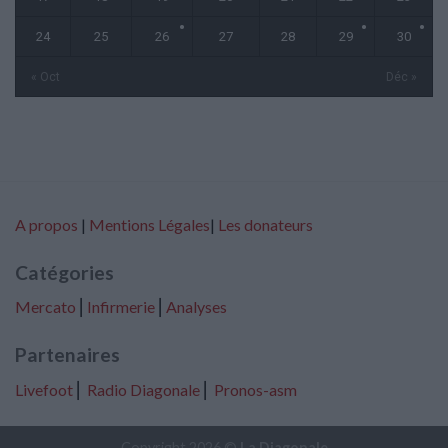
24
25
26
27
28
29
30
« Oct
Déc »
A propos
|
Mentions Légales
|
Les donateurs
Catégories
Mercato
⎢
Infirmerie
⎢
Analyses
Partenaires
Livefoot
⎢
Radio Diagonale
⎢
Pronos-asm
Copyright 2026 ©
La Diagonale