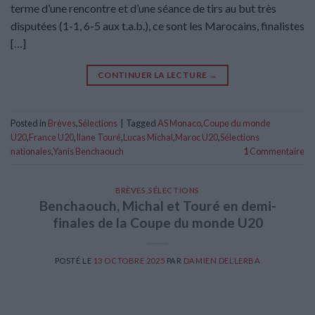
terme d’une rencontre et d’une séance de tirs au but très
disputées (1-1, 6-5 aux t.a.b.), ce sont les Marocains, finalistes
[…]
CONTINUER LA LECTURE
→
Posted in
Brèves
,
Sélections
|
Tagged
AS Monaco
,
Coupe du monde
U20
,
France U20
,
Ilane Touré
,
Lucas Michal
,
Maroc U20
,
Sélections
nationales
,
Yanis Benchaouch
1
Commentaire
BRÈVES
,
SÉLECTIONS
Benchaouch, Michal et Touré en demi-
finales de la Coupe du monde U20
POSTÉ LE
13 OCTOBRE 2025
PAR
DAMIEN DELLERBA