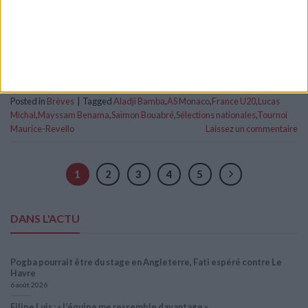
France U20. La sélection tricolore s’est débarrassée de
l’Arabie saoudite (3-1), son premier adversaire dans la […]
CONTINUER LA LECTURE
→
Posted in
Brèves
|
Tagged
Aladji Bamba
,
AS Monaco
,
France U20
,
Lucas
Michal
,
Mayssam Benama
,
Saïmon Bouabré
,
Sélections nationales
,
Tournoi
Maurice-Revello
Laissez un commentaire
1
2
3
4
5
DANS L'ACTU
Pogba pourrait être du stage en Angleterre, Fati espéré contre Le
Havre
6 août 2026
Filipe Luis : « L’équipe me ressemble davantage »