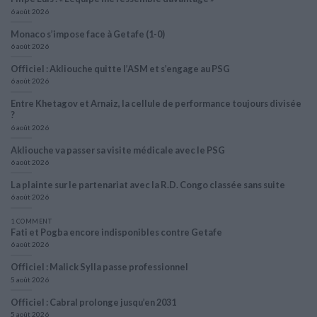
6 août 2026
Monaco s’impose face à Getafe (1-0)
6 août 2026
Officiel : Akliouche quitte l’ASM et s’engage au PSG
6 août 2026
Entre Khetagov et Arnaiz, la cellule de performance toujours divisée
?
6 août 2026
Akliouche va passer sa visite médicale avec le PSG
6 août 2026
La plainte sur le partenariat avec la R.D. Congo classée sans suite
6 août 2026
1 COMMENT
Fati et Pogba encore indisponibles contre Getafe
6 août 2026
Officiel : Malick Sylla passe professionnel
5 août 2026
Officiel : Cabral prolonge jusqu’en 2031
5 août 2026