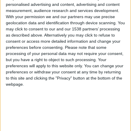
du monde U20. Yanis Benchaouch, Lucas Michal et Ilane
personalised advertising and content, advertising and content
measurement, audience research and services development.
Touré se sont hissés dans le dernier carré de la compétition
With your permission we and our partners may use precise
avec le Maroc et l’équipe de France. Pour le premier, la
geolocation data and identification through device scanning. You
mission s’annonçait délicate face aux États-Unis, tombeurs de
may click to consent to our and our 1538 partners’ processing
la France en phase de groupes et […]
as described above. Alternatively you may click to refuse to
consent or access more detailed information and change your
CONTINUER LA LECTURE
→
preferences before consenting.
Please note that some
processing of your personal data may not require your consent,
but you have a right to object to such processing. Your
preferences will apply to this website only. You can change your
Posted in
Brèves
,
Sélections
|
Tagged
AS Monaco
,
Coupe du monde
preferences or withdraw your consent at any time by returning
U20
,
France U20
,
Ilane Touré
,
Lucas Michal
,
Maroc U20
,
Sélections
to this site and clicking the "Privacy" button at the bottom of the
nationales
,
Yanis Benchaouch
Laissez un commentaire
webpage.
BRÈVES
,
SÉLECTIONS
Michal envoie la France U20 en quarts de
la Coupe du monde
POSTÉ LE
9 OCTOBRE 2025
PAR
DAMIEN DELLERBA