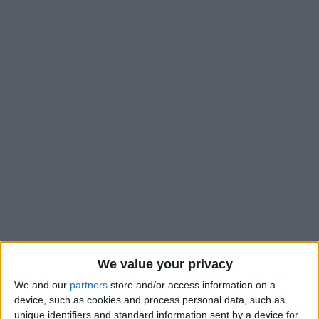
We value your privacy
We and our
partners
store and/or access information on a
device, such as cookies and process personal data, such as
Carton plein pour les représentants monégasques à la Coupe
unique identifiers and standard information sent by a device for