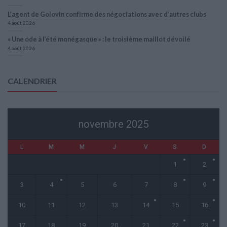
L’agent de Golovin confirme des négociations avec d’autres clubs
4 août 2026
« Une ode à l’été monégasque » : le troisième maillot dévoilé
4 août 2026
CALENDRIER
novembre 2025
L
M
M
J
V
S
D
1
2
3
4
5
6
7
8
9
10
11
12
13
14
15
16
17
18
19
20
21
22
23