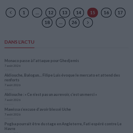
1
…
12
13
14
15
16
17
18
…
26
DANS L'ACTU
Monaco passe à l’attaque pour Ghedjemis
7 août 2026
Akliouche, Balogun… Filipe Luis évoque le mercato et attend des
renforts
7 août 2026
Akliouche : « Ce n’est pas un au revoir, c’est un merci »
7 août 2026
Mawissa s’excuse d’avoir blessé Uche
7 août 2026
Pogba pourrait être du stage en Angleterre, Fati espéré contre Le
Havre