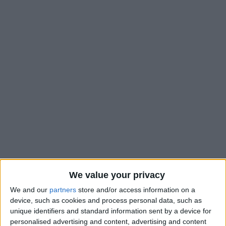
We value your privacy
We and our
partners
store and/or access information on a
Le mystère sur la présence de Folarin Balogun pour la
device, such as cookies and process personal data, such as
réception de Benfica mercredi en Ligue des champions reste
unique identifiers and standard information sent by a device for
personalised advertising and content, advertising and content
entier. En conférence de presse, Adi Hütter n’a pas voulu dire