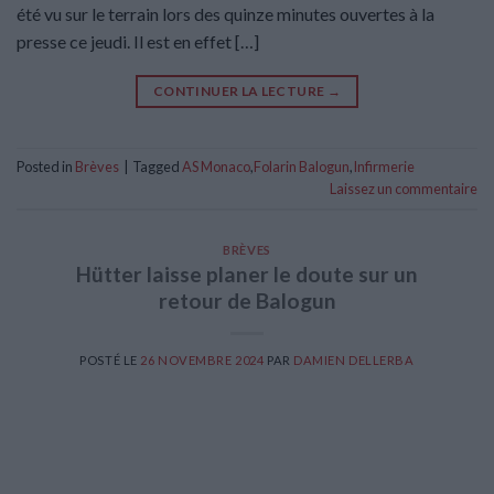
été vu sur le terrain lors des quinze minutes ouvertes à la
presse ce jeudi. Il est en effet […]
CONTINUER LA LECTURE
→
Posted in
Brèves
|
Tagged
AS Monaco
,
Folarin Balogun
,
Infirmerie
Laissez un commentaire
BRÈVES
Hütter laisse planer le doute sur un
retour de Balogun
POSTÉ LE
26 NOVEMBRE 2024
PAR
DAMIEN DELLERBA