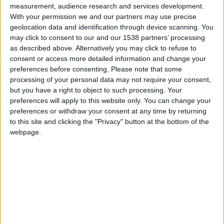
measurement, audience research and services development.
si l’attaquant américain serait dans le groupe : « Vous verrez
With your permission we and our partners may use precise
s’il sera dans le groupe ou si son retour sera pour le match
geolocation data and identification through device scanning. You
contre l’Olympique […]
may click to consent to our and our 1538 partners’ processing
as described above. Alternatively you may click to refuse to
CONTINUER LA LECTURE
→
consent or access more detailed information and change your
preferences before consenting.
Please note that some
processing of your personal data may not require your consent,
but you have a right to object to such processing. Your
Posted in
Brèves
|
Tagged
Adi Hütter
,
AS Monaco
,
Edan Diop
,
Folarin
preferences will apply to this website only. You can change your
Balogun
,
Infirmerie
,
Krépin Diatta
,
Ligue des champions
,
Monaco-Benfica
preferences or withdraw your consent at any time by returning
Laissez un commentaire
to this site and clicking the "Privacy" button at the bottom of the
webpage.
BRÈVES
Une alerte à un mollet pour Vanderson
POSTÉ LE
23 NOVEMBRE 2024
PAR
DAMIEN DELLERBA