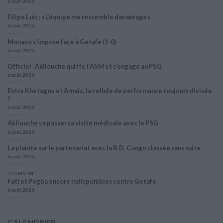
6 août 2026
Filipe Luis : « L’équipe me ressemble davantage »
6 août 2026
Monaco s’impose face à Getafe (1-0)
6 août 2026
Officiel : Akliouche quitte l’ASM et s’engage au PSG
6 août 2026
Entre Khetagov et Arnaiz, la cellule de performance toujours divisée
?
6 août 2026
Akliouche va passer sa visite médicale avec le PSG
6 août 2026
La plainte sur le partenariat avec la R.D. Congo classée sans suite
6 août 2026
1 COMMENT
Fati et Pogba encore indisponibles contre Getafe
6 août 2026
CALENDRIER