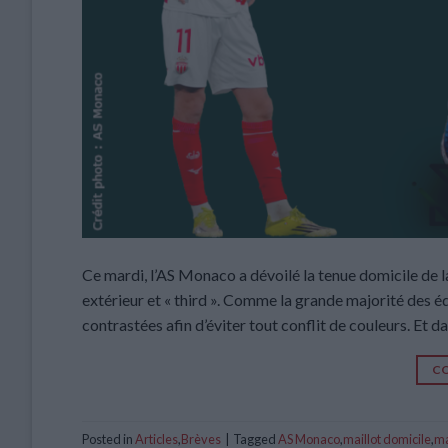
Ce mardi, l’AS Monaco a dévoilé la tenue domicile de l
extérieur et « third ». Comme la grande majorité des é
contrastées afin d’éviter tout conflit de couleurs. Et d
CO
Posted in
Articles
,
Brèves
|
Tagged
AS Monaco
,
maillot domicile
,
ma