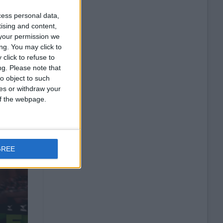
cess personal data,
tising and content,
your permission we
ng. You may click to
click to refuse to
ng.
Please note that
o object to such
ces or withdraw your
 of the webpage.
GREE