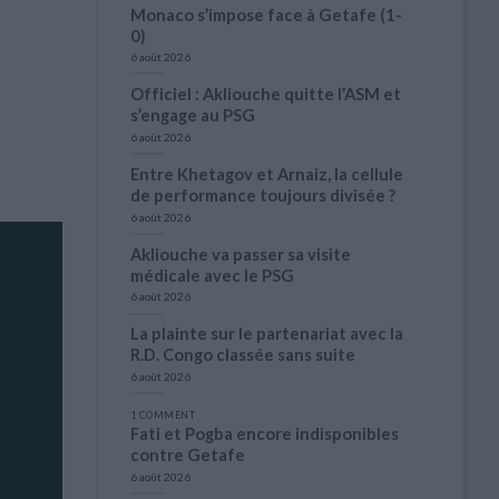
Monaco s’impose face à Getafe (1-
0)
6 août 2026
Officiel : Akliouche quitte l’ASM et
s’engage au PSG
6 août 2026
Entre Khetagov et Arnaiz, la cellule
de performance toujours divisée ?
6 août 2026
Akliouche va passer sa visite
médicale avec le PSG
6 août 2026
La plainte sur le partenariat avec la
R.D. Congo classée sans suite
6 août 2026
1 COMMENT
Fati et Pogba encore indisponibles
contre Getafe
6 août 2026