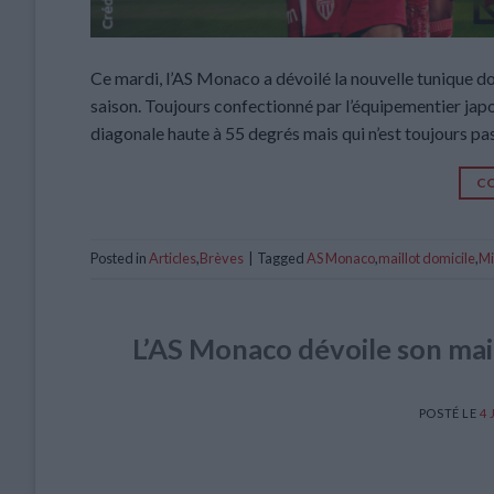
Ce mardi, l’AS Monaco a dévoilé la nouvelle tunique do
saison. Toujours confectionné par l’équipementier japo
diagonale haute à 55 degrés mais qui n’est toujours pa
CO
Posted in
Articles
,
Brèves
|
Tagged
AS Monaco
,
maillot domicile
,
Mi
L’AS Monaco dévoile son mail
POSTÉ LE
4 