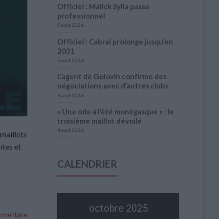
Officiel : Malick Sylla passe
professionnel
5 août 2026
Officiel : Cabral prolonge jusqu’en
2031
5 août 2026
L’agent de Golovin confirme des
négociations avec d’autres clubs
4 août 2026
« Une ode à l’été monégasque » : le
troisième maillot dévoilé
4 août 2026
 maillots
ntes et
CALENDRIER
octobre 2025
ommentaire