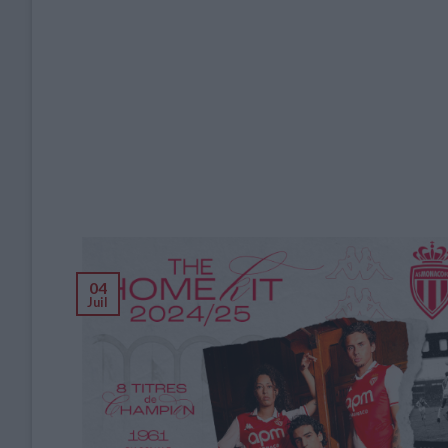
04
Juil