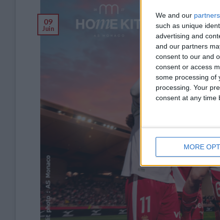
We and our
partners
09
such as unique ident
Juin
advertising and con
and our partners may
consent to our and o
consent or access m
some processing of y
processing. Your pre
consent at any time b
MORE OPT