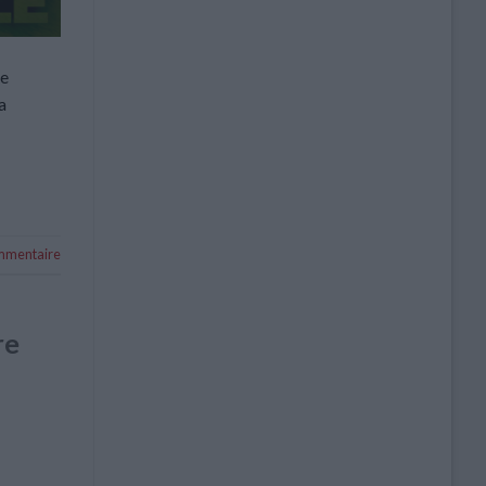
ne
a
ommentaire
re