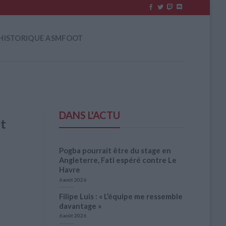
HISTORIQUE ASMFOOT
DANS L'ACTU
et
Pogba pourrait être du stage en
Angleterre, Fati espéré contre Le
Havre
6 août 2026
Filipe Luis : « L’équipe me ressemble
davantage »
6 août 2026