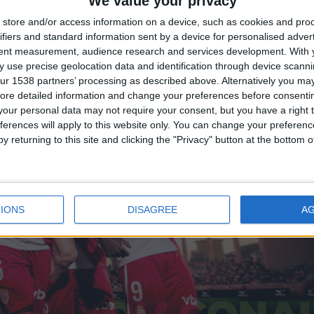
We value your privacy
store and/or access information on a device, such as cookies and pro
ifiers and standard information sent by a device for personalised adver
tent measurement, audience research and services development.
With 
 use precise geolocation data and identification through device scanni
ur 1538 partners’ processing as described above. Alternatively you may 
ore detailed information and change your preferences before consenti
our personal data may not require your consent, but you have a right t
ferences will apply to this website only. You can change your preferen
y returning to this site and clicking the "Privacy" button at the bottom
IONS
DISAGREE
A