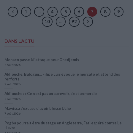
1
…
4
5
6
7
8
9
10
…
92
DANS L'ACTU
Monaco passe à l’attaque pour Ghedjemis
7 août 2026
Akliouche, Balogun… Filipe Luis évoque le mercato et attend des
renforts
7 août 2026
Akliouche : « Ce n’est pas un au revoir, c’est un merci »
7 août 2026
Mawissa s’excuse d’avoir blessé Uche
7 août 2026
Pogba pourrait être du stage en Angleterre, Fati espéré contre Le
Havre
6 août 2026