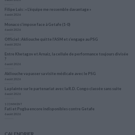
Filipe Luis : « L’équipe me ressemble davantage »
6 août 2026
Monaco s’impose face à Getafe (1-0)
6 août 2026
Officiel : Akliouche quitte l’ASM et s’engage au PSG
6 août 2026
Entre Khetagov et Arnaiz, la cellule de performance toujours divisée
?
6 août 2026
Akliouche va passer sa visite médicale avec le PSG
6 août 2026
La plainte sur le partenariat avec la R.D. Congo classée sans suite
6 août 2026
1 COMMENT
Fati et Pogba encore indisponibles contre Getafe
6 août 2026
CALENDRIER