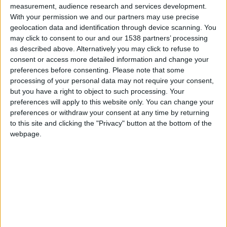
measurement, audience research and services development.
27 ans, arrivé en fin de contrat ce mardi 30 juin, quitte la
With your permission we and our partners may use precise
Principauté libre après cinq ans et demi passés au club, où il
geolocation data and identification through device scanning. You
s’était engagé en janvier 2021 contre 16 millions […]
may click to consent to our and our 1538 partners’ processing
as described above. Alternatively you may click to refuse to
CONTINUER LA LECTURE
→
consent or access more detailed information and change your
preferences before consenting.
Please note that some
processing of your personal data may not require your consent,
but you have a right to object to such processing. Your
Posted in
Brèves
,
Mercato
|
Tagged
AS Monaco
,
Krépin
preferences will apply to this website only. You can change your
Diatta
,
Mercato
,
Transferts
Laissez un commentaire
preferences or withdraw your consent at any time by returning
to this site and clicking the "Privacy" button at the bottom of the
BRÈVES
,
MERCATO
webpage.
Diop et Konaté encore prêtés au Cercle
Bruges ?
POSTÉ LE
30 JUIN 2026
PAR
DAMIEN DELLERBA