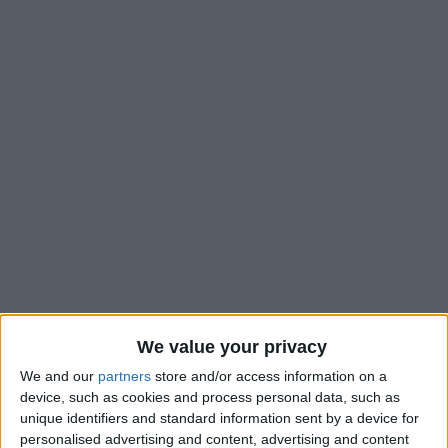
We value your privacy
We and our
partners
store and/or access information on a
device, such as cookies and process personal data, such as
Comme avec Caio Henrique, c’est une page qui se tourne avec
unique identifiers and standard information sent by a device for
personalised advertising and content, advertising and content
le départ de l’AS Monaco de Krépin Diatta. Le Sénégalais de