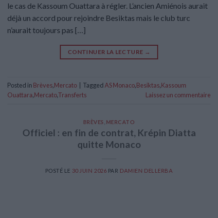
le cas de Kassoum Ouattara à régler. L’ancien Amiénois aurait
déjà un accord pour rejoindre Besiktas mais le club turc
n’aurait toujours pas […]
CONTINUER LA LECTURE
→
Posted in
Brèves
,
Mercato
|
Tagged
AS Monaco
,
Besiktas
,
Kassoum
Ouattara
,
Mercato
,
Transferts
Laissez un commentaire
BRÈVES
,
MERCATO
Officiel : en fin de contrat, Krépin Diatta
quitte Monaco
POSTÉ LE
30 JUIN 2026
PAR
DAMIEN DELLERBA