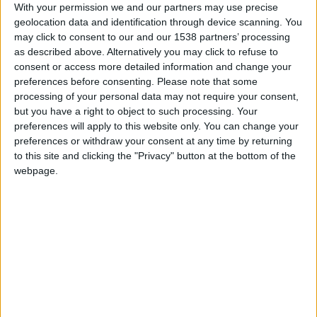
Lucas MICHAL
With your permission we and our partners may use precise
L’attaquant
Metz
Retour de prêt
geolocation data and identification through device scanning. You
revient de son
may click to consent to our and our 1538 partners’ processing
prêt de six mois
as described above. Alternatively you may click to refuse to
Edan DIOP
consent or access more detailed information and change your
Le milieu en a
preferences before consenting.
Please note that some
terminé avec son
Cercle Bruges
Retour de prêt
année en
processing of your personal data may not require your consent,
Belgique
but you have a right to object to such processing. Your
preferences will apply to this website only. You can change your
Valy KONATÉ
L’Ivoirien revient
Cercle Bruges
Retour de prêt
preferences or withdraw your consent at any time by returning
de prêt
to this site and clicking the "Privacy" button at the bottom of the
webpage.
Matthis ABLINE
L’attaquant a
25M€ (+5M€
Nantes
signé pour cinq
bonus)
saisons
Erik LIRA
Monaco serait en
Cruz Azul
7M€
pourparlers pour
le milieu défensif
Yahia JLIDI
Une première
Angers
4M€
proposition aurait