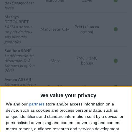
Barcelone
11M€
de l’Espagnol est
levée
Mathys
DETOURBET
L’ASM a obtenu
Prêt (+1 an en
Manchester City
un prêt de deux
option)
ans avec des
garanties
Sadibou SANÉ
Le défenseur est
7M€ (+3M€
désormais lié à
Metz
bonus)
Monaco jusqu’en
2031
Aymen ASSAB
Monaco a obtenu
Paris SG
Libre
la signature du
jeune Parisien
We value your privacy
Radoslaw
We and our
partners
store and/or access information on a
MAJECKI
device, such as cookies and process personal data, such as
Le gardien a
Brest
Retour de prêt
unique identifiers and standard information sent by a device for
passé une saison
personalised advertising and content, advertising and content
à Brest en prêt
measurement, audience research and services development.