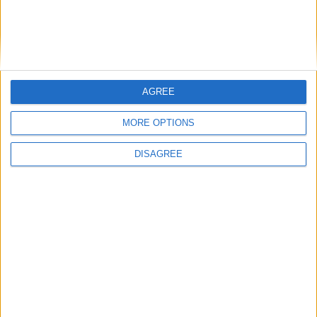
Après six ans au
Ajax Amsterdam
bonus + 25% à
club, Caio
la revente)
Henrique s’en va
Kassoum
8M€ (+2M€
OUATTARA
Besiktas
bonus + 10% à
Le gaucher signe
la revente)
en Turquie
AGREE
Krépin DIATTA
Le piston
MORE OPTIONS
sénégalais
?
Fin de contrat
quitte le club à
DISAGREE
l’issue de son
contrat
Radoslaw
Prêt avec OA
MAJECKI
(2,5M€ +500k
Paphos
Le Polonais
et 15% à la
repart en prêt
revente)
Wout FAES
Le prêt du Belge
Leicester
Retour de prêt
arrive à son
terme
Simon
ADINGRA