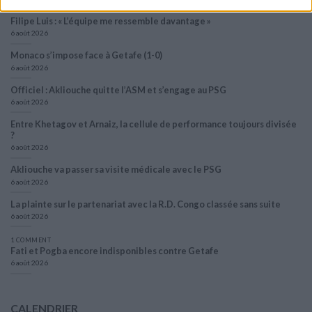
Filipe Luis : « L’équipe me ressemble davantage »
6 août 2026
Monaco s’impose face à Getafe (1-0)
6 août 2026
Officiel : Akliouche quitte l’ASM et s’engage au PSG
6 août 2026
Entre Khetagov et Arnaiz, la cellule de performance toujours divisée
?
6 août 2026
Akliouche va passer sa visite médicale avec le PSG
6 août 2026
La plainte sur le partenariat avec la R.D. Congo classée sans suite
6 août 2026
1 COMMENT
Fati et Pogba encore indisponibles contre Getafe
6 août 2026
CALENDRIER