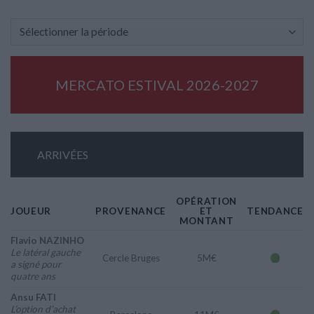
MERCATO ESTIVAL 2026-2027
ARRIVÉES
OPÉRATION
JOUEUR
PROVENANCE
ET
TENDANCE
MONTANT
Flavio NAZINHO
Le latéral gauche
Cercle Bruges
5M€
a signé pour
quatre ans
Ansu FATI
L’option d’achat