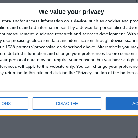
L
c
We value your privacy
6
store and/or access information on a device, such as cookies and pro
F
ifiers and standard information sent by a device for personalised adver
6
tent measurement, audience research and services development.
With 
O
 use precise geolocation data and identification through device scanni
5
ur 1538 partners’ processing as described above. Alternatively you may 
ore detailed information and change your preferences before consenti
O
our personal data may not require your consent, but you have a right t
5
ferences will apply to this website only. You can change your preferen
9 août 2026
L
y returning to this site and clicking the "Privacy" button at the bottom
d
15h30
4
Liverpool — Monaco
IONS
DISAGREE
A