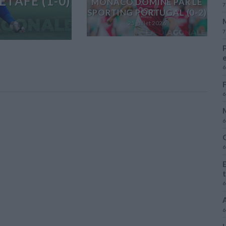
TAFE (1-0)
MONACO DOMINÉ PAR LE
7
SPORTING PORTUGAL (0-2)
M
25 juillet 2026
7
P
6
F
6
6
O
6
E
t
6
A
6