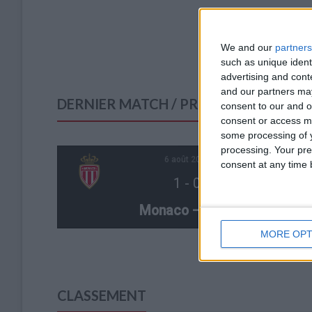
We and our
partners
such as unique ident
advertising and con
and our partners may
DERNIER MATCH / PROCHAIN MATCH
consent to our and o
consent or access m
some processing of y
processing. Your pre
6 août 2026
consent at any time b
1
-
0
Monaco — Getafe
MORE OPT
CLASSEMENT