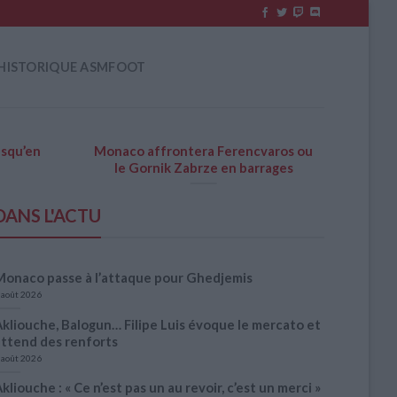
HISTORIQUE ASMFOOT
usqu’en
Monaco affrontera Ferencvaros ou
Offi
le Gornik Zabrze en barrages
DANS L'ACTU
Monaco passe à l’attaque pour Ghedjemis
 août 2026
kliouche, Balogun… Filipe Luis évoque le mercato et
attend des renforts
 août 2026
kliouche : « Ce n’est pas un au revoir, c’est un merci »