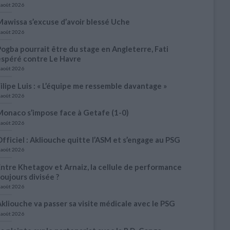
 août 2026
awissa s’excuse d’avoir blessé Uche
 août 2026
ogba pourrait être du stage en Angleterre, Fati
espéré contre Le Havre
 août 2026
ilipe Luis : « L’équipe me ressemble davantage »
 août 2026
Monaco s’impose face à Getafe (1-0)
 août 2026
fficiel : Akliouche quitte l’ASM et s’engage au PSG
 août 2026
ntre Khetagov et Arnaiz, la cellule de performance
oujours divisée ?
 août 2026
kliouche va passer sa visite médicale avec le PSG
 août 2026