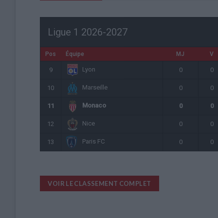
Ligue 1 2026-2027
Pos
Équipe
MJ
V
Lyon
9
0
0
Marseille
10
0
0
Monaco
11
0
0
Nice
12
0
0
Paris FC
13
0
0
VOIR LE CLASSEMENT COMPLET