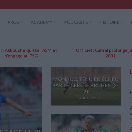
PROS
ACADEMY
PODCASTS
HISTOIRE
l : Akliouche quitte l’ASM et
Officiel : Cabral prolonge j
s’engage au PSG
2031
MONACO TENU EN ÉCHEC
PAR LE CERCLE BRUGES (2-
2)
31 juillet 2026
7
A
7
A