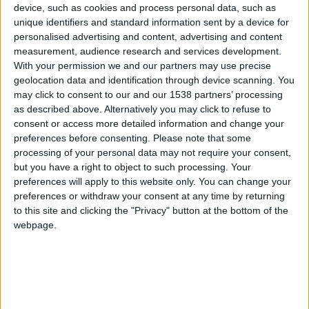
device, such as cookies and process personal data, such as
Crédit photo : AS Monaco
unique identifiers and standard information sent by a device for
personalised advertising and content, advertising and content
Installé sur les hauteurs de La Turbie, dans une ancienne
measurement, audience research and services development.
carrière de pierre, le Centre de Performance de l’AS Monaco
With your permission we and our partners may use precise
a fait peau neuve pour laisser place à un outil dernier cri dont
geolocation data and identification through device scanning. You
la construction a débuté en 2018. Son inauguration s’est
may click to consent to our and our 1538 partners’ processing
as described above. Alternatively you may click to refuse to
déroulée le 5 septembre 2022 et son coût est estimé à 55
consent or access more detailed information and change your
millions d’euros.
preferences before consenting.
Please note that some
processing of your personal data may not require your consent,
but you have a right to object to such processing. Your
FICHE TECHNIQUE
preferences will apply to this website only. You can change your
preferences or withdraw your consent at any time by returning
to this site and clicking the "Privacy" button at the bottom of the
5 hectares d’espace aménagé
webpage.
2
12 000m
de surface construite
3 terrains dont 1 homologué FFF/UEFA
7 niveaux