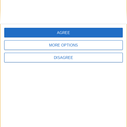
6 août 2026
Officiel : Malick Sylla passe professionnel
5 août 2026
Officiel : Cabral prolonge jusqu’en 2031
5 août 2026
AGREE
L’agent de Golovin confirme des négociations avec d’autres clubs
MORE OPTIONS
4 août 2026
« Une ode à l’été monégasque » : le troisième maillot dévoilé
DISAGREE
4 août 2026
Monaco affrontera Ferencvaros ou le Gornik Zabrze en barrages
3 août 2026
Le barrage de Monaco en Ligue Conférence diffusé sur Ligue 1+
3 août 2026
CALENDRIER