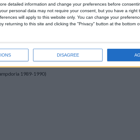
ore detailed information and change your preferences before consenti
our personal data may not require your consent, but you have a right t
aco
ferences will apply to this website only. You can change your preferen
y returning to this site and clicking the "Privacy" button at the bottom
eurs (normes compétitions de trois sièges)
IONS
DISAGREE
A
ampdoria 1989-1990)