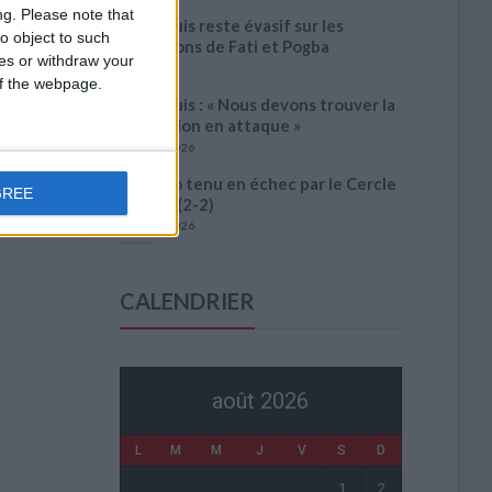
ng.
Please note that
Filipe Luis reste évasif sur les
o object to such
conditions de Fati et Pogba
ces or withdraw your
1 août 2026
 of the webpage.
Filipe Luis : « Nous devons trouver la
connexion en attaque »
31 juillet 2026
Monaco tenu en échec par le Cercle
GREE
Bruges (2-2)
31 juillet 2026
CALENDRIER
août 2026
L
M
M
J
V
S
D
1
2