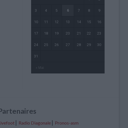
3
4
5
6
7
8
9
10
11
12
13
14
15
16
17
18
19
20
21
22
23
24
25
26
27
28
29
30
31
« Mai
Partenaires
ivefoot
⎢
Radio Diagonale
⎢
Pronos-asm