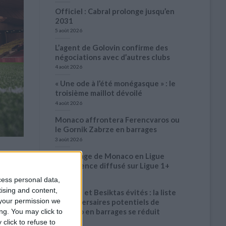
Officiel : Cabral prolonge jusqu’en
2031
5 août 2026
L’agent de Golovin confirme des
négociations avec d’autres clubs
4 août 2026
« Une ode à l’été monégasque » : le
troisième maillot dévoilé
4 août 2026
Monaco affrontera Ferencvaros ou
le Gornik Zabrze en barrages
3 août 2026
Le barrage de Monaco en Ligue
Conférence diffusé sur Ligue 1+
autres
3 août 2026
cess personal data,
tising and content,
Benfica et Besiktas évités : la liste
your permission we
des adversaires potentiels de
Monaco en barrages se réduit
ng. You may click to
click to refuse to
3 août 2026