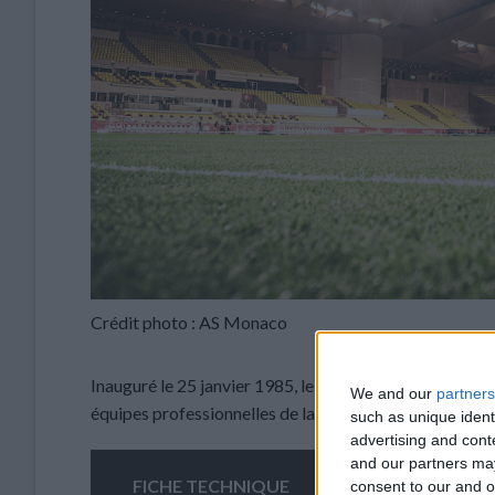
Crédit photo : AS Monaco
Inauguré le 25 janvier 1985, le stade Louis-II est un c
We and our
partners
équipes professionnelles de la Principauté, des meeting
such as unique ident
advertising and con
and our partners may
FICHE TECHNIQUE
consent to our and o