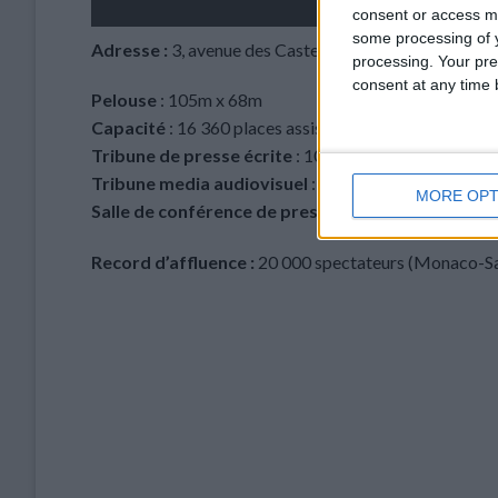
consent or access m
some processing of y
Adresse :
3, avenue des Castelans – MC 98000 Mon
processing. Your pre
consent at any time b
Pelouse
: 105m x 68m
Capacité
: 16 360 places assises
Tribune de presse écrite
: 102 pupitres
Tribune media audiovisuel
: 23 positions commentat
MORE OPT
Salle de conférence de presse
: 80 places
Record d’affluence :
20 000 spectateurs (Monaco-S