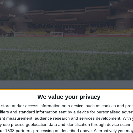
We value your privacy
omplexe sportif omnisports qui accueille l’AS Monaco ainsi que les 
store and/or access information on a device, such as cookies and pro
s d’athlétisme et les groupes scolaires.
ifiers and standard information sent by a device for personalised adver
tent measurement, audience research and services development.
With 
 use precise geolocation data and identification through device scanni
ur 1538 partners’ processing as described above. Alternatively you may 