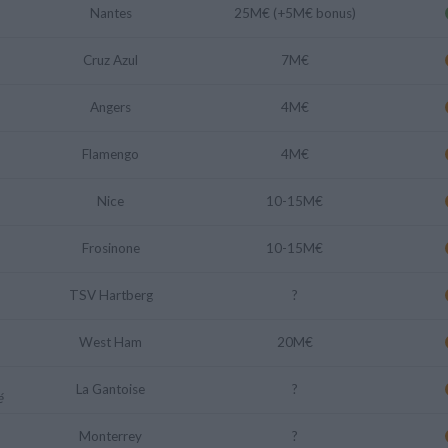
Nantes
25M€ (+5M€ bonus)
Cruz Azul
7M€
Angers
4M€
Flamengo
4M€
Nice
10-15M€
Frosinone
10-15M€
TSV Hartberg
?
West Ham
20M€
La Gantoise
?
é
Monterrey
?