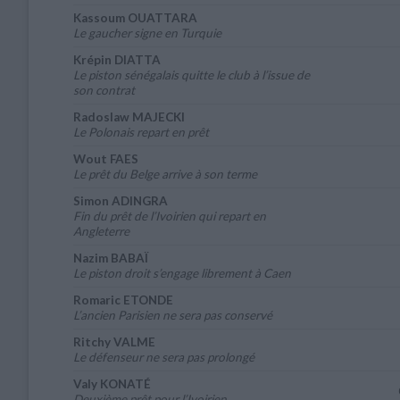
Kassoum OUATTARA
Le gaucher signe en Turquie
Krépin DIATTA
Le piston sénégalais quitte le club à l’issue de
son contrat
Radoslaw MAJECKI
Le Polonais repart en prêt
Wout FAES
Le prêt du Belge arrive à son terme
Simon ADINGRA
Fin du prêt de l’Ivoirien qui repart en
Angleterre
Nazim BABAÏ
Le piston droit s’engage librement à Caen
Romaric ETONDE
L’ancien Parisien ne sera pas conservé
Ritchy VALME
Le défenseur ne sera pas prolongé
Valy KONATÉ
Deuxième prêt pour l’Ivoirien