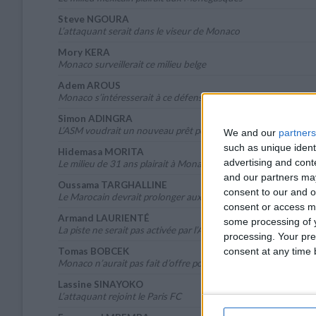
Steve NGOURA
L’attaquant serait dans le viseur de Monaco
Mory KERA
Monaco surveillerait ce milieu belge
Adem AROUS
Monaco s’intéresserait à ce défenseur tunisien
Simon ADINGRA
L’ASM voudrait un nouveau prêt pour Adingra
We and our
partners
such as unique ident
Hidemasa MORITA
advertising and con
Le milieu de 31 ans plairait à Monaco
and our partners may
Oussama TARGHALLINE
consent to our and o
Le Marocain devrait prolonger aux Pays-Bas
consent or access m
Armand LAURIENTÉ
some processing of y
La piste ne serait pas activée par l’ASM
processing. Your pre
consent at any time b
Tomas BOBCEK
Monaco n’aurait pas fait d’offre pour l’attaquant slovaque
Lassine SINAYOKO
L’attaquant rejoint le Paris FC