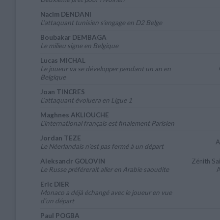
Nacim DENDANI
L’attaquant tunisien s’engage en D2 Belge
Boubakar DEMBAGA
Le milieu signe en Belgique
Lucas MICHAL
Le joueur va se développer pendant un an en
Belgique
Joan TINCRES
L’attaquant évoluera en Ligue 1
Maghnes AKLIOUCHE
L’international français est finalement Parisien
Jordan TEZE
A
Le Néerlandais n’est pas fermé à un départ
Aleksandr GOLOVIN
Zénith Sai
Le Russe préférerait aller en Arabie saoudite
A
Eric DIER
Monaco a déjà échangé avec le joueur en vue
d’un départ
Paul POGBA