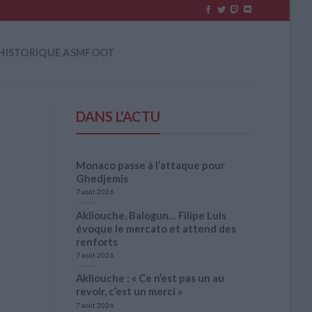
HISTORIQUE ASMFOOT
DANS L'ACTU
Monaco passe à l’attaque pour
Ghedjemis
7 août 2026
Akliouche, Balogun… Filipe Luis
évoque le mercato et attend des
renforts
7 août 2026
Akliouche : « Ce n’est pas un au
revoir, c’est un merci »
7 août 2026