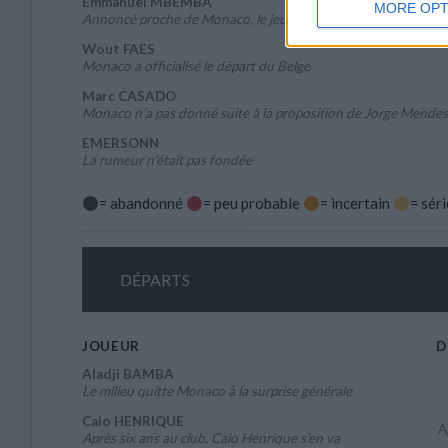
Emmanuel MBEMBA
MORE OPT
Annoncé proche de Monaco, le jeune défenseur a signé au P
Wout FAES
Monaco a officialisé le départ du Belge
Marc CASADO
Monaco n’a pas donné suite à la proposition de Jorge Mendes
EMERSONN
La rumeur n’était pas fondée
= abandonné
= peu probable
= incertain
= sér
DÉPARTS
JOUEUR
D
Aladji BAMBA
Le milieu quitte Monaco à la surprise générale
Caio HENRIQUE
A
Après six ans au club, Caio Henrique s’en va