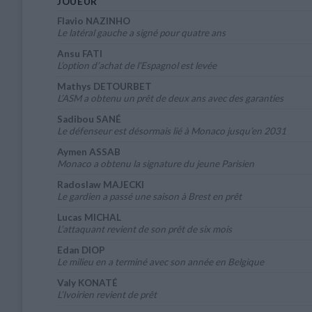
JOUEUR
Flavio NAZINHO
Le latéral gauche a signé pour quatre ans
Ansu FATI
L’option d’achat de l’Espagnol est levée
Mathys DETOURBET
L’ASM a obtenu un prêt de deux ans avec des garanties
Sadibou SANÉ
Le défenseur est désormais lié à Monaco jusqu’en 2031
Aymen ASSAB
Monaco a obtenu la signature du jeune Parisien
Radoslaw MAJECKI
Le gardien a passé une saison à Brest en prêt
Lucas MICHAL
L’attaquant revient de son prêt de six mois
Edan DIOP
Le milieu en a terminé avec son année en Belgique
Valy KONATÉ
L’Ivoirien revient de prêt