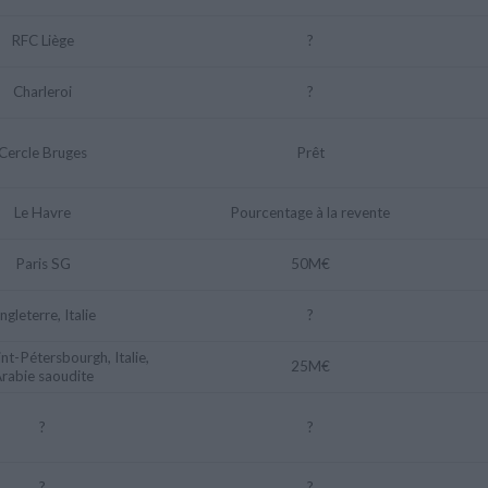
RFC Liège
?
Charleroi
?
Cercle Bruges
Prêt
Le Havre
Pourcentage à la revente
Paris SG
50M€
ngleterre, Italie
?
nt-Pétersbourgh, Italie,
25M€
rabie saoudite
?
?
?
?