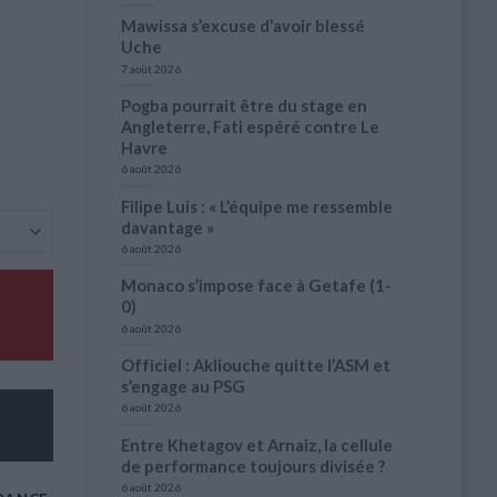
Mawissa s’excuse d’avoir blessé
Uche
7 août 2026
Pogba pourrait être du stage en
Angleterre, Fati espéré contre Le
Havre
6 août 2026
Filipe Luis : « L’équipe me ressemble
davantage »
6 août 2026
Monaco s’impose face à Getafe (1-
0)
6 août 2026
Officiel : Akliouche quitte l’ASM et
s’engage au PSG
6 août 2026
Entre Khetagov et Arnaiz, la cellule
de performance toujours divisée ?
6 août 2026