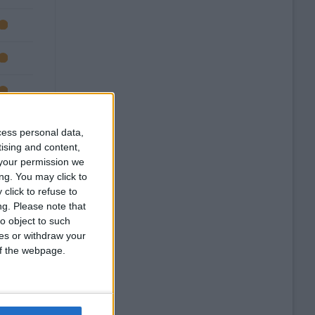
cess personal data,
tising and content,
your permission we
ng. You may click to
click to refuse to
ng.
Please note that
o object to such
ces or withdraw your
 of the webpage.