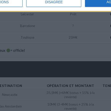
IONS
DISAGREE
A
Paris SG
Libre
FC
Leicester
Prêt
Barcelone
?
Toulouse
25M€
ieux
= officiel
ESTINATION
OPÉRATION ET MONTANT
TEN
35,5M€ (+6M€ bonus + 15% à la
Newcastle
revente)
10M€ (3-4M€ bonus + 25% à la
jax Amsterdam
revente)