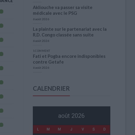
DANCE
Akliouche va passer sa visite
médicale avec le PSG
6 août 2026
La plainte sur le partenariat avec la
R.D. Congo classée sans suite
6 août 2026
1 COMMENT
Fati et Pogba encore indisponibles
contre Getafe
6 août 2026
CALENDRIER
août 2026
L
M
M
J
V
S
D