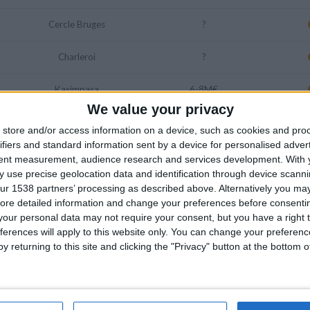
Cercle Bruges
?
Charleroi
?
Kasimpasa
6-8M€
We value your privacy
Sunderland
Prêt
store and/or access information on a device, such as cookies and pro
ifiers and standard information sent by a device for personalised adver
Sans club
Libre
tent measurement, audience research and services development.
With 
 use precise geolocation data and identification through device scanni
Feyenoord Rotterdam
?
ur 1538 partners’ processing as described above. Alternatively you may 
ore detailed information and change your preferences before consenti
our personal data may not require your consent, but you have a right t
Sassuolo
25M€
ferences will apply to this website only. You can change your preferen
y returning to this site and clicking the "Privacy" button at the bottom
Lechia Gdansk
?
Auxerre
8M€