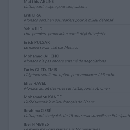
Matthis ABLINE
L’attaquant a signé pour cinq saisons
Erik LIRA
Monaco serait en pourparlers pour le milieu défensif
Yahia JLIDI
Une première proposition aurait déjà été rejetée
Erick PULGAR
Le milieu serait visé par Monaco
Mohamed-Ali CHO
Monaco n’a pas encore entamé de négociations
Farès GHEDJEMIS
L’Algérien serait une option pour remplacer Akliouche
Elias HAVEL
Monaco aurait des vues sur l’attaquant autrichien
Mohamadou KANTÉ
L’ASM viserait le milieu français de 20 ans
Ibrahima CISSÉ
L’attaquant sénégalais de 18 ans serait surveillé en Principaut
Iker FIMBRES
Le milieu mexicain plairait aux Monégasques