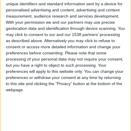
unique identifiers and standard information sent by a device for
Akliouche victime d’une béquille
personalised advertising and content, advertising and content
6 avril 2026
measurement, audience research and services development.
With your permission we and our partners may use precise
Sorti à la 84e minute du match contre l’OM, dimanche, Maghnes
geolocation data and identification through device scanning. You
Akliouche souffre d’une béquille [...]
may click to consent to our and our 1538 partners’ processing
1 COMMENT
as described above. Alternatively you may click to refuse to
consent or access more detailed information and change your
preferences before consenting.
Please note that some
Entorse du genou gauche pour Ouattara
processing of your personal data may not require your consent,
5 avril 2026
but you have a right to object to such processing. Your
En dévoilant le groupe qui affrontera l’Olympique de Marseille ce
preferences will apply to this website only. You can change your
dimanche, l’AS Monaco a aussi [...]
preferences or withdraw your consent at any time by returning
to this site and clicking the "Privacy" button at the bottom of the
webpage.
Une gêne aux ischios pour Brunner
4 avril 2026
Si la série est bonne et les résultats très positifs du côté de l’AS
Monaco, [...]