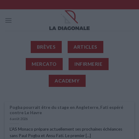
Skip
to
content
BRÈVES
ARTICLES
MERCATO
INFIRMERIE
ACADEMY
Pogba pourrait être du stage en Angleterre, Fati espéré
contre Le Havre
6 août 2026
L’AS Monaco prépare actuellement ses prochaines échéances
sans Paul Pogba et Ansu Fati. Le premier [...]