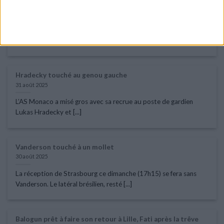
Une entorse au genou pour Hradecky ?
1 septembre 2025
L’AS Monaco a perdu sur blessure Lukas Hradecky, dimanche,
lors de la 3e journée de [...]
Hradecky touché au genou gauche
31 août 2025
L’AS Monaco a misé gros avec sa recrue au poste de gardien
Lukas Hradecky et [...]
Vanderson touché à un mollet
30 août 2025
La réception de Strasbourg ce dimanche (17h15) se fera sans
Vanderson. Le latéral brésilien, resté [...]
Balogun prêt à faire son retour à Lille, Fati après la trêve