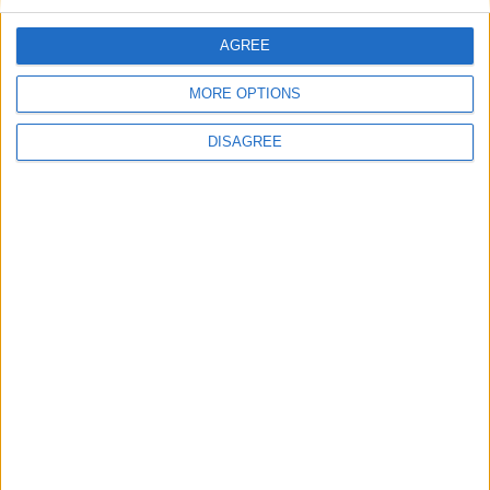
AGREE
E-mail
*
MORE OPTIONS
DISAGREE
Site web
Enregistrer mon nom, mon e-mail et mon site
dans le navigateur pour mon prochain commentaire.
DANS L'ACTU