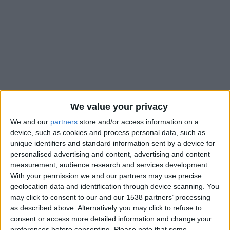
We value your privacy
We and our
partners
store and/or access information on a
device, such as cookies and process personal data, such as
unique identifiers and standard information sent by a device for
personalised advertising and content, advertising and content
Décidément, l’AS Monaco ne fait pas les choses à moitié et
measurement, audience research and services development.
lorsqu’il s’agit de remplir son infirmerie, elle est même
With your permission we and our partners may use precise
particulièrement efficace. Alors que six éléments sont déjà
geolocation data and identification through device scanning. You
may click to consent to our and our 1538 partners’ processing
sur le flanc (Zakaria, Camara, Golovin, Bamba, Pogba,
as described above. Alternatively you may click to refuse to
Hradecky), un septième est venu allonger cette liste déjà bien
consent or access more detailed information and change your
longue. Touché aux ischio-jambiers, Christian Mawissa
preferences before consenting.
Please note that some