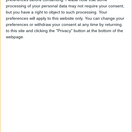
devrait manquer plusieurs semaines de compétition, selon
processing of your personal data may not require your consent,
L’Équipe
. Une absence qui pourrait aller jusqu’à un mois.
but you have a right to object to such processing. Your
preferences will apply to this website only. You can change your
preferences or withdraw your consent at any time by returning
Le défenseur central de 20 ans avait déjà manqué la réception
to this site and clicking the "Privacy" button at the bottom of the
de Metz il y a une semaine en raison d’une alerte sur cette
webpage.
même zone, avant de faire son retour comme titulaire à
Lorient, samedi, où il est apparu en grande difficulté, comme
le reste de la défense. Son forfait devrait être compensé par
Bradel Kiwa, à qui il a été demandé de revenir de sélection
alors qu’il aurait dû faire son entrée en lice avec l’équipe de
France à la Coupe du monde U20 au Chili ce lundi.