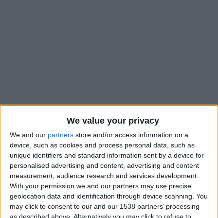
We value your privacy
We and our
partners
store and/or access information on a
device, such as cookies and process personal data, such as
L’équipe de France U20 a remporté son premier match à la
unique identifiers and standard information sent by a device for
Coupe du monde contre l’Afrique du Sud (2-1). Les hommes
personalised advertising and content, advertising and content
measurement, audience research and services development.
de Bernard Diomède ont notamment été libérés par Lucas
With your permission we and our partners may use precise
e
Michal, buteur à la 80
minute. Servi par Benama, le
geolocation data and identification through device scanning. You
Monégasque a réussi un bel enchaînement, avec un contrôle
may click to consent to our and our 1538 partners’ processing
orienté suivi d’un crochet et d’une frappe pour tromper le
as described above. Alternatively you may click to refuse to