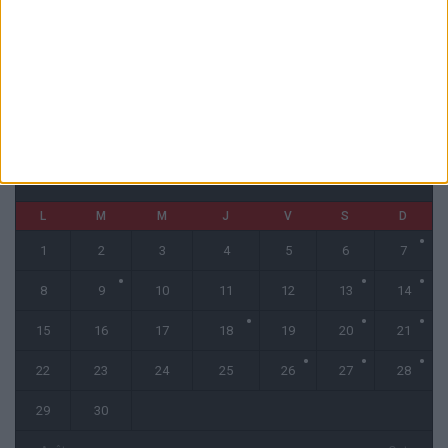
Monaco affrontera Ferencvaros ou le Gornik Zabrze en barrages
3 août 2026
CALENDRIER
septembre 2025
L
M
M
J
V
S
D
1
2
3
4
5
6
7
8
9
10
11
12
13
14
15
16
17
18
19
20
21
22
23
24
25
26
27
28
29
30