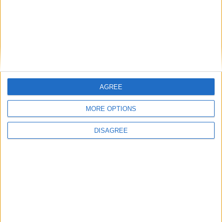
Votre adresse e-mail ne sera pas publiée.
Les champs
obligatoires sont indiqués avec
*
Commentaire
*
AGREE
MORE OPTIONS
Nom
*
DISAGREE
E-mail
*
Site web