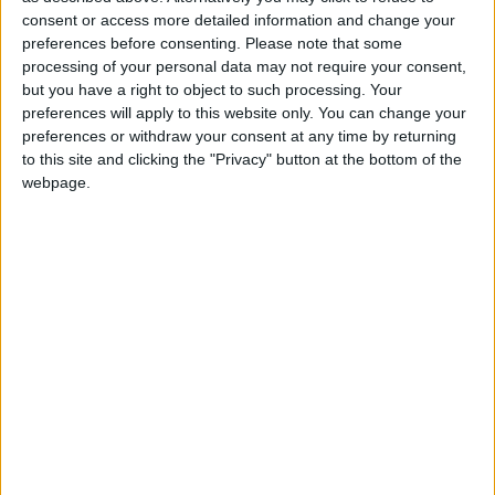
gardien adverse et donner l’avantage aux siens. L’attaquant de
consent or access more detailed information and change your
preferences before consenting.
Please note that some
20 ans a toutefois un peu pêché en termes d’efficacité au
processing of your personal data may not require your consent,
cours de cette rencontre.
but you have a right to object to such processing. Your
preferences will apply to this website only. You can change your
L’autre Rouge et Blanc, Ilane Touré, a lui aussi été titularisé au
preferences or withdraw your consent at any time by returning
e
milieu de terrain et a cédé sa place à la 67
minute. Jeudi, la
to this site and clicking the "Privacy" button at the bottom of the
France affrontera les États-Unis pour la suite de la
webpage.
compétition, à laquelle Bradel Kiwa ne participera pas, lui qui
a été rappelé ce lundi par l’ASM pour pallier la blessure de
Christian Mawissa.
La France reprend l’avantage !
La défense sud-africaine finit par craquer
et Michal concrétise enfin sa tentative.
Les Bleuets repassent devant, 2-1
!
#lequipeFOOT