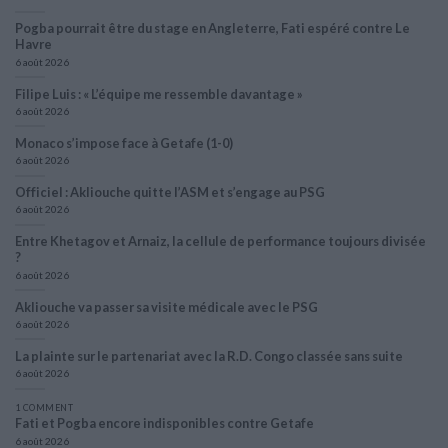
Pogba pourrait être du stage en Angleterre, Fati espéré contre Le
Havre
6 août 2026
Filipe Luis : « L’équipe me ressemble davantage »
6 août 2026
Monaco s’impose face à Getafe (1-0)
6 août 2026
Officiel : Akliouche quitte l’ASM et s’engage au PSG
6 août 2026
Entre Khetagov et Arnaiz, la cellule de performance toujours divisée
?
6 août 2026
Akliouche va passer sa visite médicale avec le PSG
6 août 2026
La plainte sur le partenariat avec la R.D. Congo classée sans suite
6 août 2026
1 COMMENT
Fati et Pogba encore indisponibles contre Getafe
6 août 2026