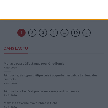
Posted in
Brèves
,
Infirmerie
,
Ligue 1
|
Tagged
AS Monaco
,
Caio
Henrique
,
Infirmerie
,
Kassoum Ouattara
,
Ligue 1
,
Toulouse-Monaco
Laissez un commentaire
1
2
3
4
…
10
DANS L'ACTU
Monaco passe à l’attaque pour Ghedjemis
7 août 2026
Akliouche, Balogun… Filipe Luis évoque le mercato et attend des
renforts
7 août 2026
Akliouche : « Ce n’est pas un au revoir, c’est un merci »
7 août 2026
Mawissa s’excuse d’avoir blessé Uche
7 août 2026