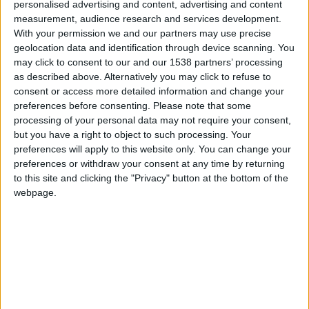
personalised advertising and content, advertising and content
contentant d’indiquer qu’ils continuaient de suivre leur
measurement, audience research and services development.
programme de reprise individualisé. Si le premier a joué 45
With your permission we and our partners may use precise
geolocation data and identification through device scanning. You
minutes contre Saint-Priest, le 18 […]
may click to consent to our and our 1538 partners’ processing
as described above. Alternatively you may click to refuse to
CONTINUER LA LECTURE
→
consent or access more detailed information and change your
preferences before consenting.
Please note that some
processing of your personal data may not require your consent,
Posted in
Brèves
,
Infirmerie
|
Tagged
Ansu Fati
,
AS Monaco
,
Infirmerie
,
Paul
but you have a right to object to such processing. Your
Pogba
Laissez un commentaire
preferences will apply to this website only. You can change your
preferences or withdraw your consent at any time by returning
to this site and clicking the "Privacy" button at the bottom of the
BRÈVES
,
INFIRMERIE
Filipe Luis reste évasif sur les conditions
webpage.
de Fati et Pogba
POSTÉ LE
1 AOÛT 2026
PAR
DAMIEN DELLERBA