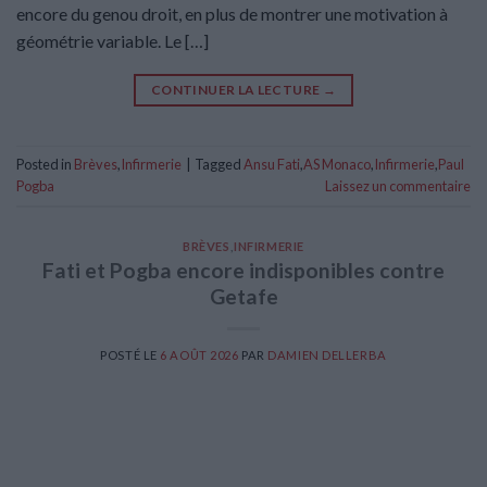
encore du genou droit, en plus de montrer une motivation à
géométrie variable. Le […]
CONTINUER LA LECTURE
→
Posted in
Brèves
,
Infirmerie
|
Tagged
Ansu Fati
,
AS Monaco
,
Infirmerie
,
Paul
Pogba
Laissez un commentaire
BRÈVES
,
INFIRMERIE
Fati et Pogba encore indisponibles contre
Getafe
POSTÉ LE
6 AOÛT 2026
PAR
DAMIEN DELLERBA