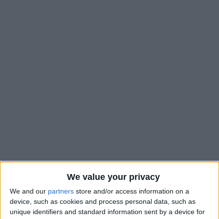
We value your privacy
We and our
partners
store and/or access information on a
À l’issue du dernier match amical de l’AS Monaco contre le
device, such as cookies and process personal data, such as
Cercle Bruges, Filipe Luis ne s’était pas montré très disert
unique identifiers and standard information sent by a device for
concernant les états de forme de Paul Pogba et Ansu Fati, se