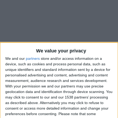
We value your privacy
We and our
partners
store and/or access information on a
device, such as cookies and process personal data, such as
unique identifiers and standard information sent by a device for
Sorti sur blessure contre Strasbourg (3-2, le 31, août), Lukas
personalised advertising and content, advertising and content
measurement, audience research and services development.
Hradecky va manquer les deux prochains mois de
With your permission we and our partners may use precise
compétition. Le gardien finlandais s’est fait mal au genou
geolocation data and identification through device scanning. You
gauche lors d’une sortie décisive en un contre un face à
may click to consent to our and our 1538 partners’ processing
l’attaquant du Racing, Kendry Paez, et son entraîneur Adi
as described above. Alternatively you may click to refuse to
Hütter a annoncé en conférence de presse que ligament
consent or access more detailed information and change your
preferences before consenting.
Please note that some
latéral intern était touché. Une blessure finalement plus grave