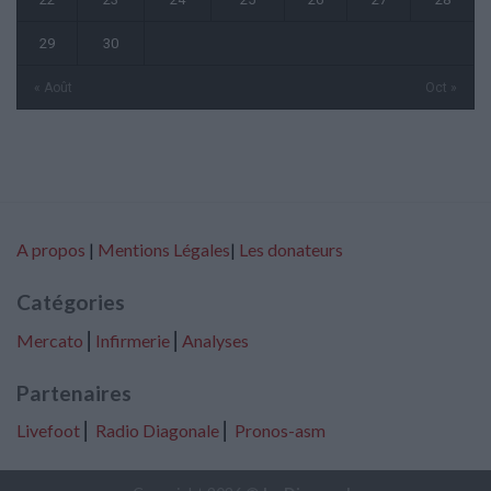
29
30
« Août
Oct »
A propos
|
Mentions Légales
|
Les donateurs
Catégories
Mercato
⎢
Infirmerie
⎢
Analyses
Partenaires
Livefoot
⎢
Radio Diagonale
⎢
Pronos-asm