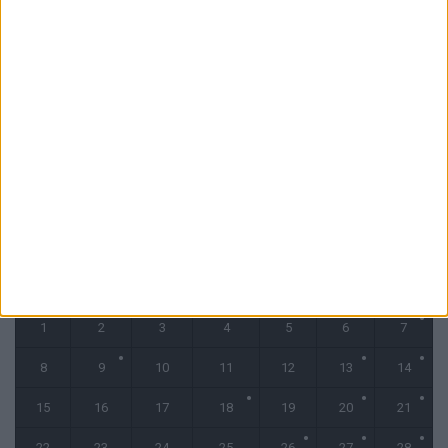
La plainte sur le partenariat avec la R.D. Congo classée sans suite
6 août 2026
1 COMMENT
Fati et Pogba encore indisponibles contre Getafe
6 août 2026
CALENDRIER
septembre 2025
L
M
M
J
V
S
D
1
2
3
4
5
6
7
8
9
10
11
12
13
14
15
16
17
18
19
20
21
22
23
24
25
26
27
28