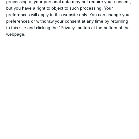
processing of your personal data may not require your consent,
que prévu.
but you have a right to object to such processing. Your
preferences will apply to this website only. You can change your
Hraedecky devrait manquer une bonne douzaine de
preferences or withdraw your consent at any time by returning
rencontres avant d’espérer revenir dans le courant du mois de
to this site and clicking the "Privacy" button at the bottom of the
novembre. En attendant son retour, Philipp Köhn assurera
webpage.
l’intérim, comme il l’avait fait à deux reprises la saison
dernière, avant de finalement regagner une place de titulaire.