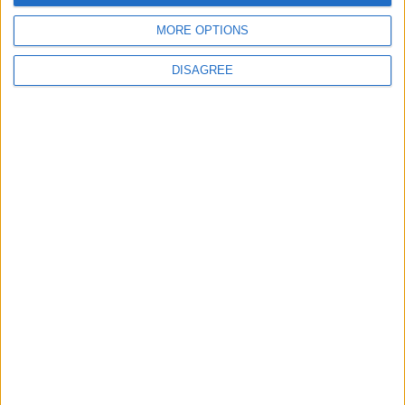
MORE OPTIONS
Site web
DISAGREE
Enregistrer mon nom, mon e-mail et mon site
dans le navigateur pour mon prochain commentaire.
DANS L'ACTU
Monaco passe à l’attaque pour Ghedjemis
7 août 2026
Akliouche, Balogun… Filipe Luis évoque le mercato et attend des
renforts