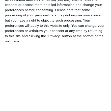
au bout de 13 minutes à peine, alors que Caio Henrique,
consent or access more detailed information and change your
e
preferences before consenting.
Please note that some
souffrant de la cuisse droite, a quitté le terrain à la 54
minute
processing of your personal data may not require your consent,
de jeu. Deux blessures amèrement regrettées par Sébastien
but you have a right to object to such processing. Your
Pocognoli en conférence de presse.
preferences will apply to this website only. You can change your
preferences or withdraw your consent at any time by returning
«
On a encore deux blessures musculaires
, a soufflé le Belge.
to this site and clicking the "Privacy" button at the bottom of the
C’est malheureux, surtout à des positions cruciales de notre
webpage.
schéma de jeu. Nos deux Brésiliens étaient dans une bonne
forme, on a essayé de les gérer physiquement comme on
pouvait dans un rôle qui demande beaucoup d’énergie. On va
attendre le verdict (des examens médicaux) et faire en sorte
de trouver les meilleures solutions.
»
Si Caio Henrique a été relativement épargné par les blessures
cette saison (une inflammation du pied gauche en octobre),
on ne peut pas en dire autant de Vanderson. En août, le latéral
brésilien avait manqué dix jours en raison d’une gêne au
mollet gauche, puis six semaines entre octobre et novembre