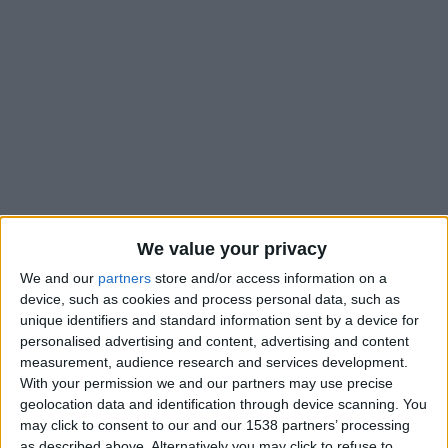
We value your privacy
We and our
partners
store and/or access information on a
device, such as cookies and process personal data, such as
Si les résultats se sont sensiblement améliorés depuis
unique identifiers and standard information sent by a device for
quelques semaines pour l’AS Monaco, on ne peut pas en dire
personalised advertising and content, advertising and content
autant des blessures. L’ASM devrait récupérer trois joueurs
measurement, audience research and services development.
With your permission we and our partners may use precise
(Dier, Hradecky et Cabral) la semaine prochaine, mais elle
geolocation data and identification through device scanning. You
vient d’en perdre deux autres après ce match contre le PSG.
may click to consent to our and our 1538 partners’ processing
Touché à l’ischio-jambier gauche, Vanderson a cédé sa place
as described above. Alternatively you may click to refuse to