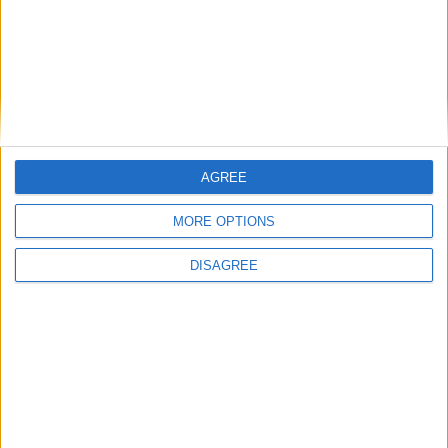
obligatoires sont indiqués avec
*
Commentaire
*
AGREE
Nom
*
MORE OPTIONS
DISAGREE
E-mail
*
Site web