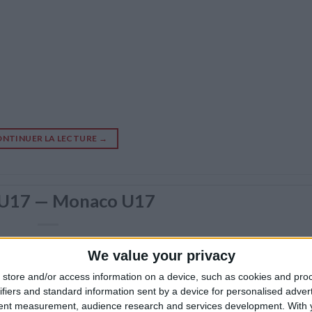
NTINUER LA LECTURE
→
U17 — Monaco U17
We value your privacy
store and/or access information on a device, such as cookies and pro
ifiers and standard information sent by a device for personalised adver
tent measurement, audience research and services development.
With 