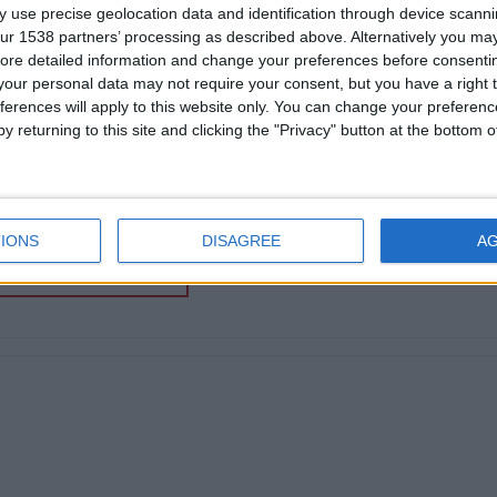
 use precise geolocation data and identification through device scanni
ur 1538 partners’ processing as described above. Alternatively you may 
ore detailed information and change your preferences before consenti
our personal data may not require your consent, but you have a right t
ferences will apply to this website only. You can change your preferen
y returning to this site and clicking the "Privacy" button at the bottom
IONS
DISAGREE
A
NTINUER LA LECTURE
→