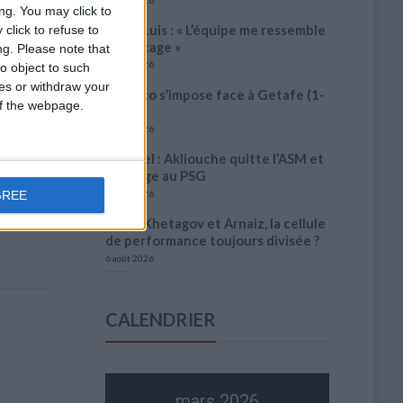
ng. You may click to
Filipe Luis : « L’équipe me ressemble
click to refuse to
davantage »
ng.
Please note that
6 août 2026
o object to such
ces or withdraw your
Monaco s’impose face à Getafe (1-
 of the webpage.
0)
6 août 2026
Officiel : Akliouche quitte l’ASM et
s’engage au PSG
GREE
6 août 2026
Entre Khetagov et Arnaiz, la cellule
de performance toujours divisée ?
6 août 2026
CALENDRIER
mars 2026