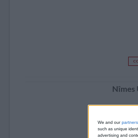
CO
Nîmes 
We and our
partners
such as unique ident
advertising and con