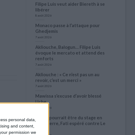
Filipe Luis veut aider Biereth à se
libérer
8 août 2026
Monaco passe à l’attaque pour
Ghedjemis
7 août 2026
Akliouche, Balogun… Filipe Luis
évoque le mercato et attend des
renforts
7 août 2026
Akliouche : « Ce n’est pas un au
revoir, c’est un merci »
7 août 2026
Mawissa s’excuse d’avoir blessé
Uche
7 août 2026
Pogba pourrait être du stage en
cess personal data,
Angleterre, Fati espéré contre Le
tising and content,
Havre
your permission we
6 août 2026