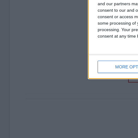
and our partners may
consent to our and o
consent or access m
some processing of y
processing. Your pre
consent at any time b
MORE OPT
CO