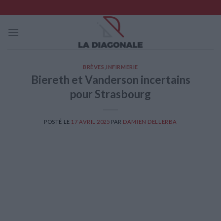
Skip
to
content
BRÈVES
,
INFIRMERIE
Biereth et Vanderson incertains
pour Strasbourg
POSTÉ LE
17 AVRIL 2025
PAR
DAMIEN DELLERBA