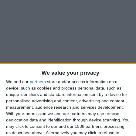
We value your privacy
We and our
partners
store and/or access information on a
device, such as cookies and process personal data, such as
unique identifiers and standard information sent by a device for
La possible absence de Mika Biereth contre Strasbourg,
personalised advertising and content, advertising and content
samedi, serait une bien mauvaise nouvelle pour l’AS Monaco,
measurement, audience research and services development.
même s’il n’a pas marqué depuis deux rencontres, contre Brest
With your permission we and our partners may use precise
et Marseille. Le meilleur buteur de l’ASM cette saison (12
geolocation data and identification through device scanning. You
buts) est pour l’heure incertain en raison d’une gêne à un
may click to consent to our and our 1538 partners’ processing
quadriceps ressentie à l’entraînement mercredi, selon
Nice-
as described above. Alternatively you may click to refuse to