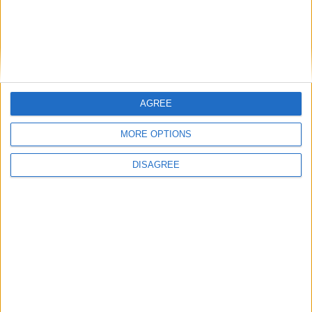
obligatoires sont indiqués avec
*
Commentaire
*
AGREE
MORE OPTIONS
Nom
*
DISAGREE
E-mail
*
Site web