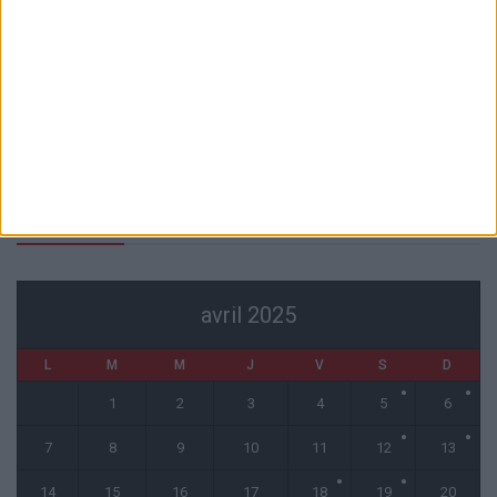
Le barrage de Monaco en Ligue Conférence diffusé sur Ligue 1+
3 août 2026
Benfica et Besiktas évités : la liste des adversaires potentiels de
Monaco en barrages se réduit
3 août 2026
Filipe Luis reste évasif sur les conditions de Fati et Pogba
1 août 2026
CALENDRIER
avril 2025
L
M
M
J
V
S
D
1
2
3
4
5
6
7
8
9
10
11
12
13
14
15
16
17
18
19
20