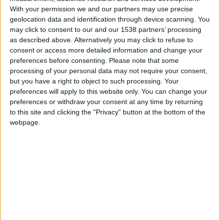
l’instance a validé la décision prise par l’arbitre de la
With your permission we and our partners may use precise
geolocation data and identification through device scanning. You
rencontre, Benoît Bastien.
may click to consent to our and our 1538 partners’ processing
as described above. Alternatively you may click to refuse to
«
L’attaquant monégasque Breel Embolo cherche clairement à
consent or access more detailed information and change your
jouer le ballon pendant toute la séquence, avec en particulier
preferences before consenting.
Please note that some
un regard essentiellement concentré sur celui-ci. Le gardien
processing of your personal data may not require your consent,
de but marseillais ne réussit pas à dévier le ballon et la faute
but you have a right to object to such processing. Your
preferences will apply to this website only. You can change your
qu’il commet est avérée, avec son bras gauche sur l’épaule
preferences or withdraw your consent at any time by returning
gauche de l’attaquant monégasque qui amène ce dernier au
to this site and clicking the "Privacy" button at the bottom of the
sol. L’arbitre a analysé avec clairvoyance la situation,
webpage.
identifiant la faute et l’absence d’occasion de but « manifeste
», au sens des Lois du jeu. Le pénalty était bien attendu, sans
sanction disciplinaire.
»
La vidéo de la vérification au VAR a aussi été rendue public.
Elle permet d’entendre les explications données par l’arbitre
central aux joueurs sur le terrain, mais aussi de voir le
décorticage de la séquence effectué par l’assistant à la vidéo,