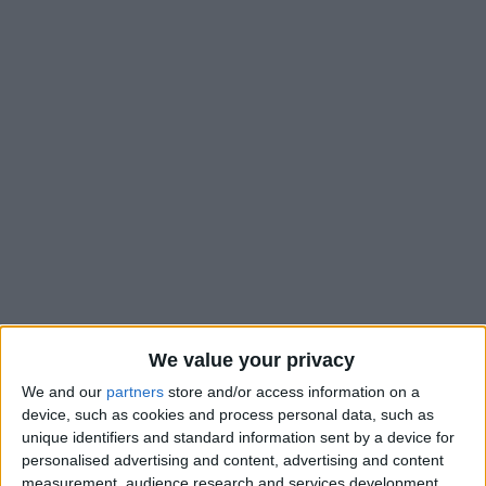
Après avoir obtenu un pénalty contre Brest, qui avait déjà fait
We value your privacy
l’objet d’une
explication de la part de la Direction technique
We and our
partners
store and/or access information on a
de l’arbitrage
, Breel Embolo a récidivé contre Marseille,
device, such as cookies and process personal data, such as
forçant le portier phocéen Geronimo Rulli à commettre une
unique identifiers and standard information sent by a device for
e
faute sur lui. Dans son débrief de la 29
journée de Ligue 1, la
personalised advertising and content, advertising and content
DTA est revenue sur cette action et l’a analysée. Sans surprise,
measurement, audience research and services development.