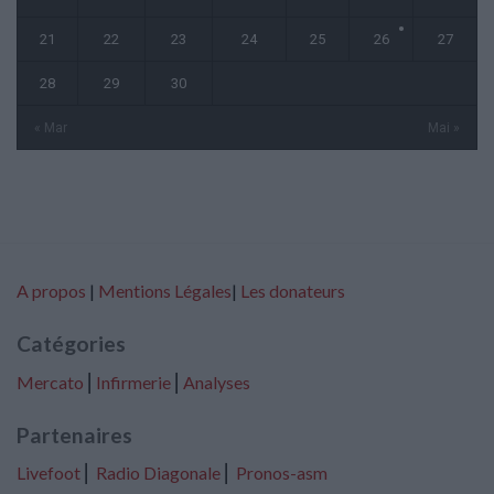
21
22
23
24
25
26
27
28
29
30
« Mar
Mai »
A propos
|
Mentions Légales
|
Les donateurs
Catégories
Mercato
⎢
Infirmerie
⎢
Analyses
Partenaires
Livefoot
⎢
Radio Diagonale
⎢
Pronos-asm