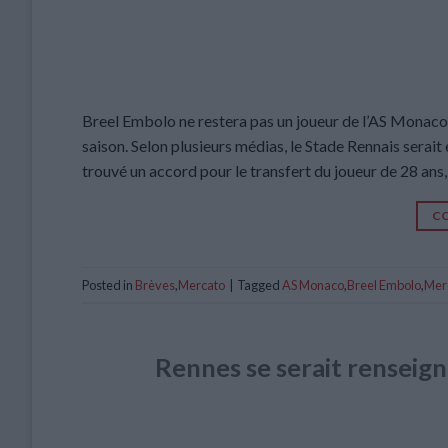
Breel Embolo ne restera pas un joueur de l’AS Monaco 
saison. Selon plusieurs médias, le Stade Rennais serait 
trouvé un accord pour le transfert du joueur de 28 ans,
CO
Posted in
Brèves
,
Mercato
|
Tagged
AS Monaco
,
Breel Embolo
,
Mer
Rennes se serait renseig