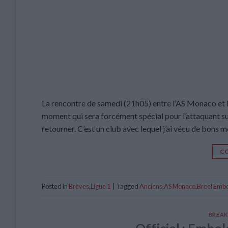
La rencontre de samedi (21h05) entre l’AS Monaco et 
moment qui sera forcément spécial pour l’attaquant suis
retourner. C’est un club avec lequel j’ai vécu de bons
CO
Posted in
Brèves
,
Ligue 1
|
Tagged
Anciens
,
AS Monaco
,
Breel Emb
BREAK