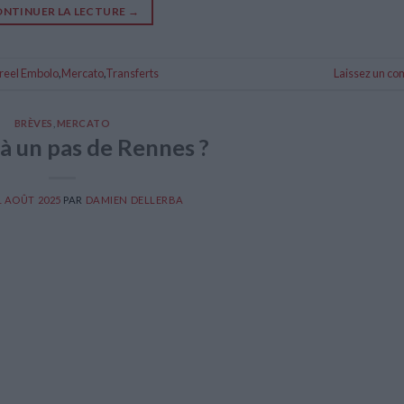
NTINUER LA LECTURE
→
reel Embolo
,
Mercato
,
Transferts
Laissez un c
BRÈVES
,
MERCATO
à un pas de Rennes ?
1 AOÛT 2025
PAR
DAMIEN DELLERBA