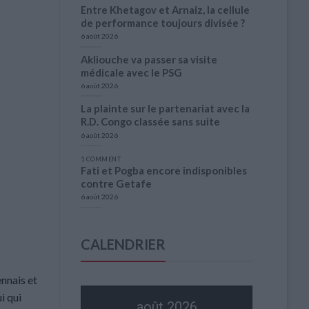
Entre Khetagov et Arnaiz, la cellule
de performance toujours divisée ?
6 août 2026
Akliouche va passer sa visite
médicale avec le PSG
6 août 2026
La plainte sur le partenariat avec la
R.D. Congo classée sans suite
6 août 2026
1 COMMENT
Fati et Pogba encore indisponibles
contre Getafe
6 août 2026
CALENDRIER
nnais et
i qui
août 2026