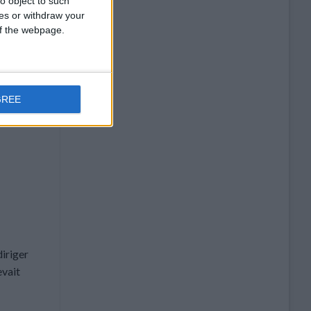
o object to such
ces or withdraw your
 of the webpage.
GREE
diriger
evait