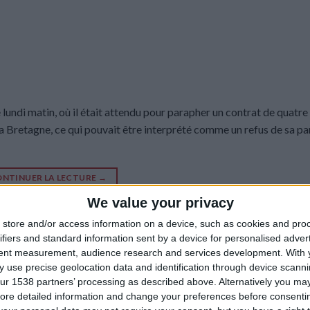
lundi matin, où il était attendu pour parapher un contrat de quatre 
la Bretagne, ce qui pouvait être interprété comme un refus de sa pa
NTINUER LA LECTURE
→
We value your privacy
store and/or access information on a device, such as cookies and pro
reel Embolo
,
Mercato
,
Transferts
Laissez un c
ifiers and standard information sent by a device for personalised adver
tent measurement, audience research and services development.
With 
INGS NEWS
,
BRÈVES
,
MERCATO
 use precise geolocation data and identification through device scanni
urait pas rallié Rennes
ur 1538 partners’ processing as described above. Alternatively you may 
ore detailed information and change your preferences before consenti