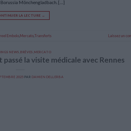
 au Borussia Mönchengladbach. […]
NTINUER LA LECTURE
→
reel Embolo
,
Mercato
,
Transferts
Laissez un c
INGS NEWS
,
BRÈVES
,
MERCATO
 passé la visite médicale avec Rennes
EPTEMBRE 2025
PAR
DAMIEN DELLERBA