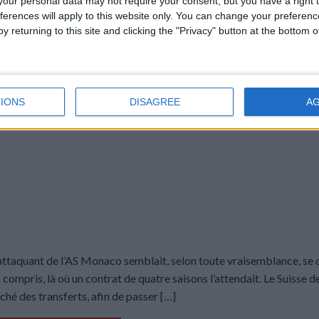
our personal data may not require your consent, but you have a right t
EPTEMBRE 2025
PAR
DAMIEN DELLERBA
ferences will apply to this website only. You can change your preferen
y returning to this site and clicking the "Privacy" button at the bottom
IONS
DISAGREE
A
’attaquant de l’AS Monaco semblait, selon toute vraisemblance, se 
compris, là où un contrat de quatre saisons l’attendait. Le Suisse d
ché des transferts, afin de passer […]