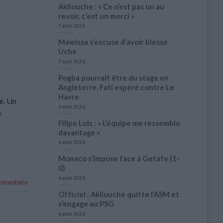
Akliouche : « Ce n’est pas un au
revoir, c’est un merci »
7 août 2026
Mawissa s’excuse d’avoir blessé
Uche
7 août 2026
Pogba pourrait être du stage en
Angleterre, Fati espéré contre Le
Havre
é. Un
6 août 2026
y
Filipe Luis : « L’équipe me ressemble
davantage »
6 août 2026
Monaco s’impose face à Getafe (1-
0)
6 août 2026
ommentaire
Officiel : Akliouche quitte l’ASM et
s’engage au PSG
6 août 2026