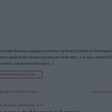
le Stade Rennais marquera le retour de Breel Embolo en Principaut
se, après trois saisons passées sur le Rocher : « Je suis content d’
 moments, une grosse blessure […]
NTINUER LA LECTURE
→
olo
,
Ligue 1
,
Monaco-Rennes
Laissez un c
INGS NEWS
,
BRÈVES
,
MERCATO