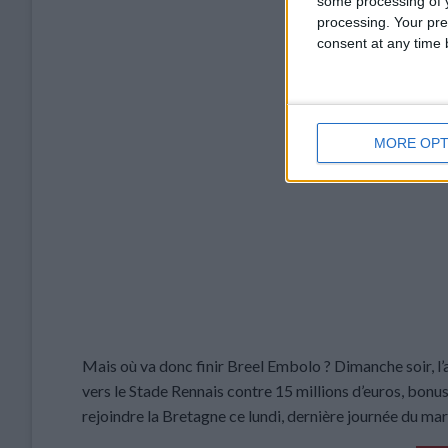
some processing of y
POSTÉ LE
1 S
processing. Your pre
consent at any time b
MORE OPT
Mais où va donc finir Breel Embolo ? Dimanche soir, l
vers le Stade Rennais contre 15 millions d’euros, bonus 
rejoindre la Bretagne ce lundi, dernière journée du mar