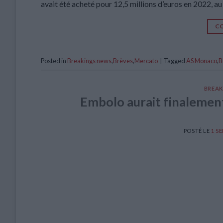
avait été acheté pour 12,5 millions d’euros en 2022,
CO
Posted in
Breakings news
,
Brèves
,
Mercato
|
Tagged
AS Monaco
,
B
BREAK
Embolo aurait finalement
POSTÉ LE
1 S