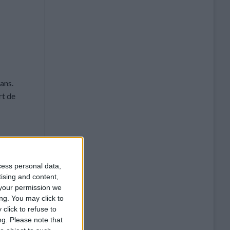
ans.
rt de
cess personal data,
ommentaire
tising and content,
your permission we
ng. You may click to
click to refuse to
ng.
Please note that