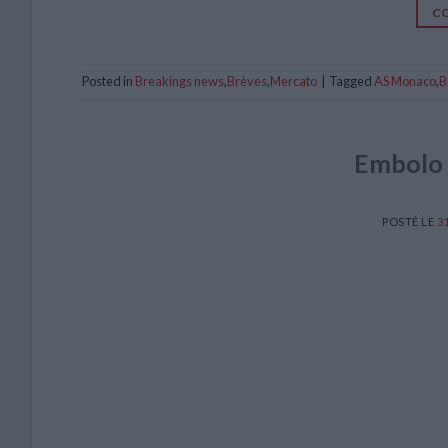
CO
Posted in
Breakings news
,
Brèves
,
Mercato
|
Tagged
AS Monaco
,
B
Embolo 
POSTÉ LE
3