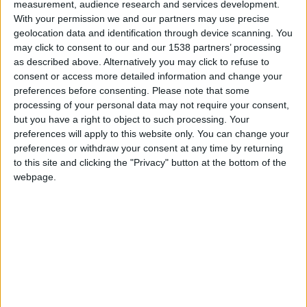
measurement, audience research and services development.
Erik Lira plairait au club de la […]
With your permission we and our partners may use precise
geolocation data and identification through device scanning. You
CONTINUER LA LECTURE
→
may click to consent to our and our 1538 partners’ processing
as described above. Alternatively you may click to refuse to
consent or access more detailed information and change your
preferences before consenting.
Please note that some
Posted in
Brèves
,
Mercato
|
Tagged
AS Monaco
,
Erik
processing of your personal data may not require your consent,
Lira
,
Mercato
,
Transferts
Laissez un commentaire
but you have a right to object to such processing. Your
preferences will apply to this website only. You can change your
BRÈVES
,
MERCATO
preferences or withdraw your consent at any time by returning
Crystal Palace aurait fait une offre pour
to this site and clicking the "Privacy" button at the bottom of the
Camara, d’autres clubs anglais prêts à
webpage.
dégainer
POSTÉ LE
8 AOÛT 2026
PAR
DAMIEN DELLERBA