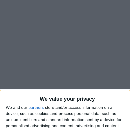
We value your privacy
Les clubs anglais commencent à passer à l’offensive pour
Lamine Camara. Si le milieu défensif de l’AS Monaco venait à
We and our
partners
store and/or access information on a
device, such as cookies and process personal data, such as
partir prochainement, les dirigeants de l’ASM auraient déjà le
unique identifiers and standard information sent by a device for
nom de son remplaçant. Comme cela avait annoncé par les
personalised advertising and content, advertising and content
médias mexicains TUDN et ESPN, puis confirmé par L’Équipe,