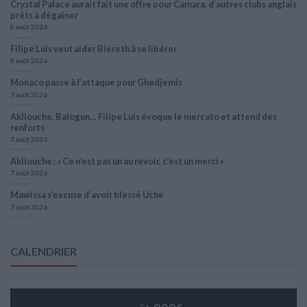
Crystal Palace aurait fait une offre pour Camara, d’autres clubs anglais
prêts à dégainer
8 août 2026
Filipe Luis veut aider Biereth à se libérer
8 août 2026
Monaco passe à l’attaque pour Ghedjemis
7 août 2026
Akliouche, Balogun… Filipe Luis évoque le mercato et attend des
renforts
7 août 2026
Akliouche : « Ce n’est pas un au revoir, c’est un merci »
7 août 2026
Mawissa s’excuse d’avoir blessé Uche
7 août 2026
CALENDRIER