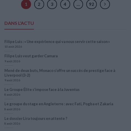
1
2
3
4
…
92
DANS L'ACTU
Filipe Luis : « Une expérience qui va nous servir cette saison »
10 août 2026
Filipe Luis veut garder Camara
9 août 2026
Mené de deux buts, Monaco s’offre un succès de prestige face à
Liverpool (3-2)
9 août 2026
Le Groupe Élite s’impose face à la Juventus
8 août 2026
Le groupe du stage en Angleterre : avec Fati, Pogba et Zakaria
8 août 2026
Le dossier Lira toujours en attente ?
8 août 2026