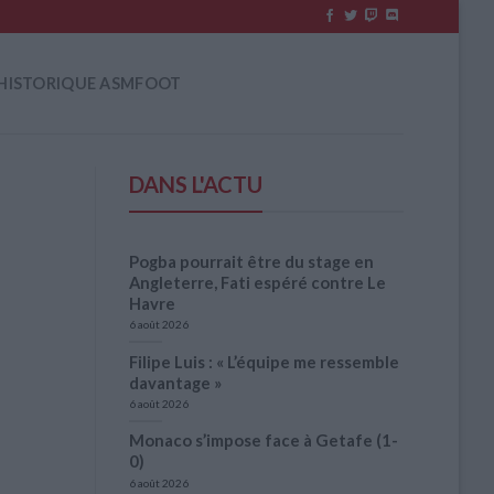
HISTORIQUE ASMFOOT
DANS L'ACTU
Pogba pourrait être du stage en
Angleterre, Fati espéré contre Le
Havre
6 août 2026
Filipe Luis : « L’équipe me ressemble
davantage »
6 août 2026
Monaco s’impose face à Getafe (1-
0)
6 août 2026