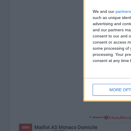
We and our
partners
such as unique ident
advertising and con
and our partners may
consent to our and o
consent or access m
some processing of y
processing. Your pre
consent at any time b
MORE OPT
Catégorie :
Brèves
,
Merca