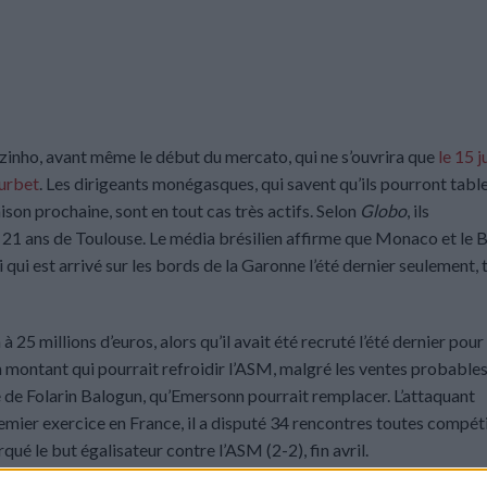
zinho, avant même le début du mercato, qui ne s’ouvrira que
le 15 j
urbet
. Les dirigeants monégasques, qui savent qu’ils pourront table
ison prochaine, sont en tout cas très actifs. Selon
Globo
, ils
e 21 ans de Toulouse. Le média brésilien affirme que Monaco et le 
ui est arrivé sur les bords de la Garonne l’été dernier seulement, 
25 millions d’euros, alors qu’il avait été recruté l’été dernier pour
n montant qui pourrait refroidir l’ASM, malgré les ventes probable
e de Folarin Balogun, qu’Emersonn pourrait remplacer. L’attaquant
emier exercice en France, il a disputé 34 rencontres toutes compét
ué le but égalisateur contre l’ASM (2-2), fin avril.