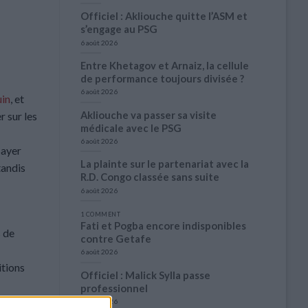
Officiel : Akliouche quitte l’ASM et
s’engage au PSG
6 août 2026
Entre Khetagov et Arnaiz, la cellule
de performance toujours divisée ?
6 août 2026
uin
, et
Akliouche va passer sa visite
r sur les
médicale avec le PSG
6 août 2026
Bayer
La plainte sur le partenariat avec la
tandis
R.D. Congo classée sans suite
6 août 2026
1 COMMENT
Fati et Pogba encore indisponibles
s de
contre Getafe
6 août 2026
itions
Officiel : Malick Sylla passe
professionnel
5 août 2026