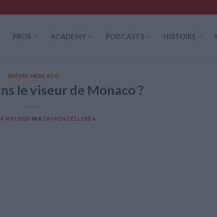
PROS
ACADEMY
PODCASTS
HISTOIRE
BRÈVES
,
MERCATO
s le viseur de Monaco ?
24 MAI 2026
PAR
DAMIEN DELLERBA