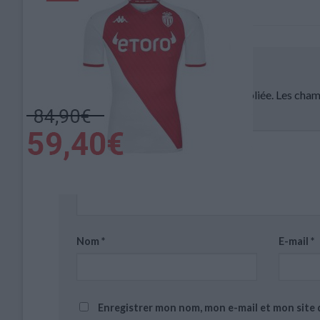
Le mercato ouvrira le 15 juin
Laisser un commentaire
Votre adresse e-mail ne sera pas publiée.
Les cham
Commentaire
*
Nom
*
E-mail
*
Enregistrer mon nom, mon e-mail et mon site