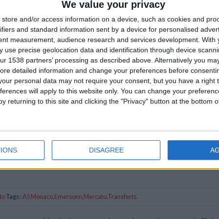
We value your privacy
store and/or access information on a device, such as cookies and pro
ifiers and standard information sent by a device for personalised adver
tent measurement, audience research and services development.
With 
 use precise geolocation data and identification through device scanni
ur 1538 partners’ processing as described above. Alternatively you may 
ore detailed information and change your preferences before consenti
our personal data may not require your consent, but you have a right t
ferences will apply to this website only. You can change your preferen
y returning to this site and clicking the "Privacy" button at the bottom
IONS
DISAGREE
A
to
Tags :
AS Monaco
,
Emersonn
,
Mercato
,
Transferts
.