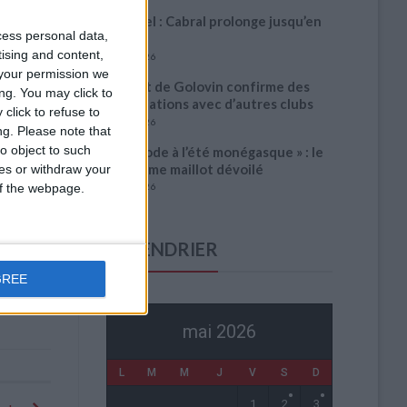
Officiel : Cabral prolonge jusqu’en
cess personal data,
2031
tising and content,
5 août 2026
your permission we
L’agent de Golovin confirme des
ng. You may click to
négociations avec d’autres clubs
click to refuse to
4 août 2026
ng.
Please note that
o object to such
« Une ode à l’été monégasque » : le
troisième maillot dévoilé
ces or withdraw your
 of the webpage.
4 août 2026
CALENDRIER
GREE
mai 2026
L
M
M
J
V
S
D
1
2
3