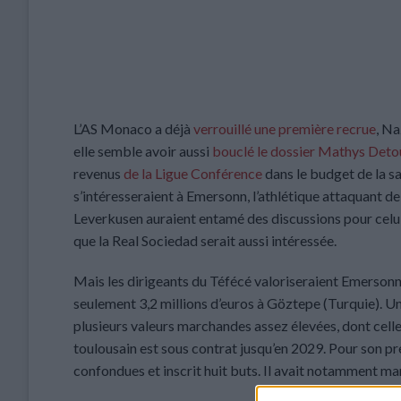
L’AS Monaco a déjà
verrouillé une première recrue
, Na
elle semble avoir aussi
bouclé le dossier Mathys Deto
revenus
de la Ligue Conférence
dans le budget de la sa
s’intéresseraient à Emersonn, l’athlétique attaquant d
Leverkusen auraient entamé des discussions pour celui q
que la Real Sociedad serait aussi intéressée.
Mais les dirigeants du Téfécé valoriseraient Emersonn à 
seulement 3,2 millions d’euros à Göztepe (Turquie). U
plusieurs valeurs marchandes assez élevées, dont cell
toulousain est sous contrat jusqu’en 2029. Pour son pr
confondues et inscrit huit buts. Il avait notamment marq