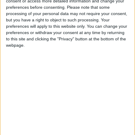
consent or access more detailed information and change your
preferences before consenting.
Please note that some
processing of your personal data may not require your consent,
but you have a right to object to such processing. Your
preferences will apply to this website only. You can change your
C’est un ouf de soulagement que peut pousser l’AS Monaco.
preferences or withdraw your consent at any time by returning
Après avoir terminé le Championnat à une septième place
to this site and clicking the "Privacy" button at the bottom of the
initialement non qualificative pour une Coupe d’Europe, la
webpage.
victoire du RC Lens en finale de la Coupe de France contre
Nice (3-1) vient d’offrir un avenir européen à l’ASM. Par un jeu
de bascule savant, la victoire du club nordiste, déjà qualifié en
Ligue des champions, redistribue les affectations
européennes et permet notamment d’envoyer Monaco en
barrages de la Ligue Conférence.
Monaco connaît donc désormais un peu plus précisément son
planning pour la reprise. Alors que les Rouge et Blanc
retrouveront le chemin de La Turbie le 6 juillet, ils débuteront
les compétitions par l’Europe, le 20 août exactement, avec le
barrage aller. Le barrage retour aura lieu la semaine suivante,