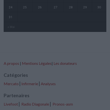
24
25
26
27
28
29
30
31
« Mai
A propos
|
Mentions Légales
|
Les donateurs
Catégories
Mercato
⎢
Infirmerie
⎢
Analyses
Partenaires
Livefoot
⎢
Radio Diagonale
⎢
Pronos-asm