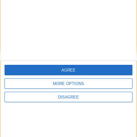
Il aura fallu s’armer de patience mais il est enfin là. Ce lundi 6
juillet, l’officialisation de Filipe Luis sur le banc de l’AS
Monaco a enfin été faite par le biais d’une vidéo montrant le
Brésilien déjà à pied d’œuvre au Centre de performance de La
AGREE
Turbie, à l’occasion de la reprise de l’entraînement […]
MORE OPTIONS
CONTINUER LA LECTURE
→
DISAGREE
Posted in
Articles
,
Brèves
,
Staff
|
Tagged
AS Monaco
,
entraîneur
,
Filipe
Luis
,
staff
ARTICLES
,
BRÈVES
,
MERCATO