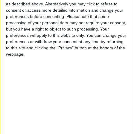
as described above. Alternatively you may click to refuse to
un peu particulier, puisque les deux formations ont passé 120
consent or access more detailed information and change your
minutes sur le terrain, réparties en quatre quart-temps de
preferences before consenting.
Please note that some
trente minutes, et ont été tenus […]
processing of your personal data may not require your consent,
but you have a right to object to such processing. Your
CONTINUER LA LECTURE
→
preferences will apply to this website only. You can change your
preferences or withdraw your consent at any time by returning
to this site and clicking the "Privacy" button at the bottom of the
Posted in
Articles
,
Brèves
|
Tagged
amical
,
AS Monaco
,
Cercle
webpage.
Bruges
,
préparation
Laissez un commentaire
ARTICLES
,
BRÈVES
Monaco dominé par le Sporting Portugal
(0-2)
POSTÉ LE
25 JUILLET 2026
PAR
DAMIEN DELLERBA