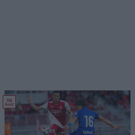
06
Août