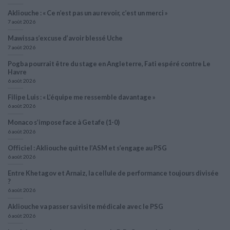
Akliouche : « Ce n’est pas un au revoir, c’est un merci »
7 août 2026
Mawissa s’excuse d’avoir blessé Uche
7 août 2026
Pogba pourrait être du stage en Angleterre, Fati espéré contre Le
Havre
6 août 2026
Filipe Luis : « L’équipe me ressemble davantage »
6 août 2026
Monaco s’impose face à Getafe (1-0)
6 août 2026
Officiel : Akliouche quitte l’ASM et s’engage au PSG
6 août 2026
Entre Khetagov et Arnaiz, la cellule de performance toujours divisée
?
6 août 2026
Akliouche va passer sa visite médicale avec le PSG
6 août 2026