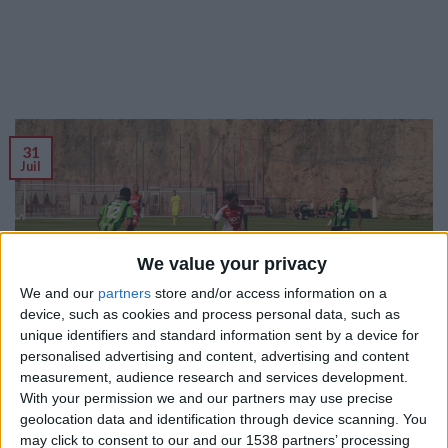
31
Juil
We value your privacy
We and our
partners
store and/or access information on a
device, such as cookies and process personal data, such as
unique identifiers and standard information sent by a device for
personalised advertising and content, advertising and content
measurement, audience research and services development.
Vendredi, l’AS Monaco a disputé le troisième match amical de
With your permission we and our partners may use precise
sa préparation estivale. Les Rouge et Blanc ont affronté leur
geolocation data and identification through device scanning. You
club satellite du Cercle Bruges dans une rencontre au format
may click to consent to our and our 1538 partners’ processing