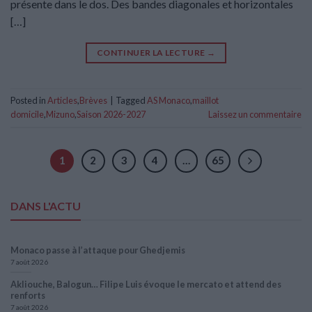
présente dans le dos. Des bandes diagonales et horizontales
[…]
CONTINUER LA LECTURE
→
Posted in
Articles
,
Brèves
|
Tagged
AS Monaco
,
maillot
domicile
,
Mizuno
,
Saison 2026-2027
Laissez un commentaire
1
2
3
4
…
65
DANS L'ACTU
Monaco passe à l’attaque pour Ghedjemis
7 août 2026
Akliouche, Balogun… Filipe Luis évoque le mercato et attend des
renforts
7 août 2026