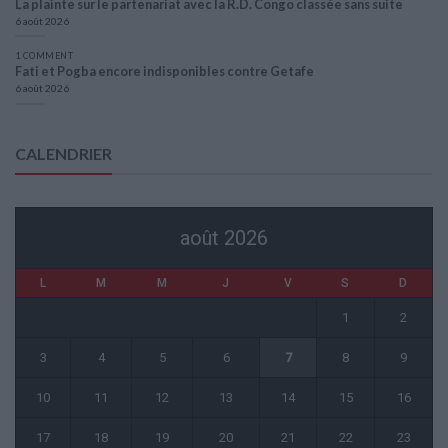
La plainte sur le partenariat avec la R.D. Congo classée sans suite
6 août 2026
1 COMMENT
Fati et Pogba encore indisponibles contre Getafe
6 août 2026
CALENDRIER
août 2026
L
M
M
J
V
S
D
1
2
3
4
5
6
7
8
9
10
11
12
13
14
15
16
17
18
19
20
21
22
23