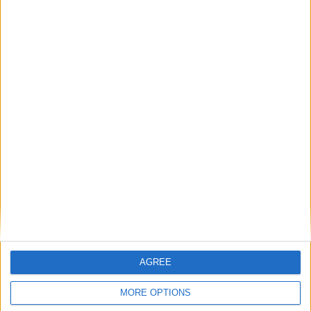
Catégorie :
Brèves
,
Ligue 1
,
Podcast
Tags :
AS Monaco
,
Club
Munegu
,
Podcast
,
Radio Diagonale
.
Pourquoi Mawissa porte des
Monaco aurait approché
straps aux poignets ?
Genesio
AGREE
Laisser un commentaire
MORE OPTIONS
Votre adresse e-mail ne sera pas publiée.
Les champs