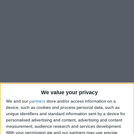
We value your privacy
C’est l’heure du bilan pour une AS Monaco qui a terminé 7e du
Championnat et qui accroche, grâce à la victoire de Lens en
We and our
partners
store and/or access information on a
device, such as cookies and process personal data, such as
Coupe de France, une place pour les barrages de la Ligue
unique identifiers and standard information sent by a device for
Conférence. Un moindre mal pour une saison qui reste loin
personalised advertising and content, advertising and content
des objectifs et des attentes et où les satisfactions sont rares.
measurement, audience research and services development.
With your permission we and our partners may use precise