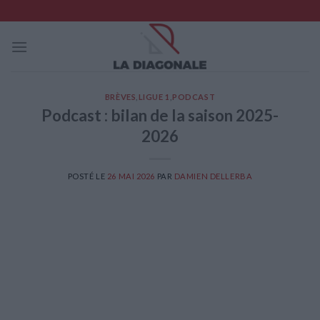
Skip
to
content
BRÈVES
,
LIGUE 1
,
PODCAST
Podcast : bilan de la saison 2025-
2026
POSTÉ LE
26 MAI 2026
PAR
DAMIEN DELLERBA